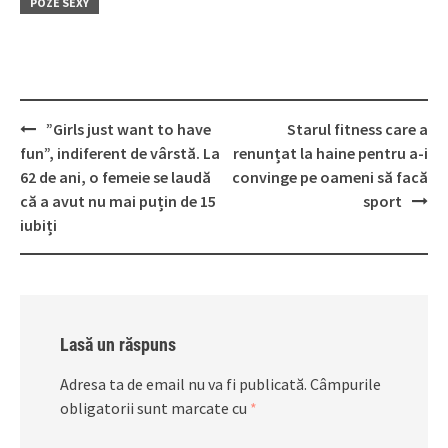
POZE SEXY
Post
”Girls just want to have
Starul fitness care a
navigation
fun”, indiferent de vârstă. La
renunțat la haine pentru a-i
62 de ani, o femeie se laudă
convinge pe oameni să facă
că a avut nu mai puțin de 15
sport
iubiți
Lasă un răspuns
Adresa ta de email nu va fi publicată.
Câmpurile
obligatorii sunt marcate cu
*