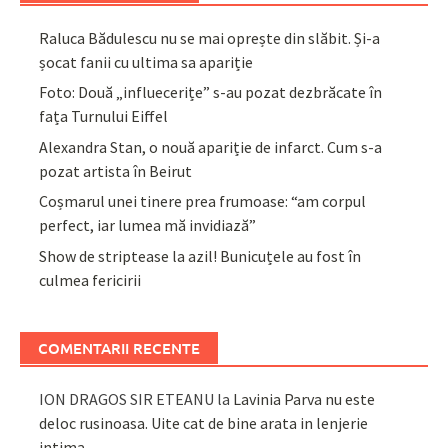
Raluca Bădulescu nu se mai oprește din slăbit. Și-a
șocat fanii cu ultima sa apariție
Foto: Două „influecerițe” s-au pozat dezbrăcate în
fața Turnului Eiffel
Alexandra Stan, o nouă apariție de infarct. Cum s-a
pozat artista în Beirut
Coșmarul unei tinere prea frumoase: “am corpul
perfect, iar lumea mă invidiază”
Show de striptease la azil! Bunicuțele au fost în
culmea fericirii
COMENTARII RECENTE
ION DRAGOS SIR ETEANU
la
Lavinia Parva nu este
deloc rusinoasa. Uite cat de bine arata in lenjerie
intima