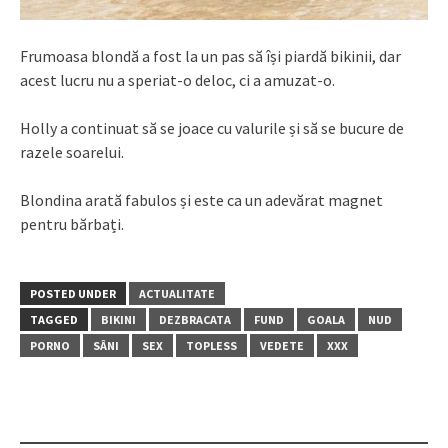
Frumoasa blondă a fost la un pas să își piardă bikinii, dar
acest lucru nu a speriat-o deloc, ci a amuzat-o.
Holly a continuat să se joace cu valurile și să se bucure de
razele soarelui.
Blondina arată fabulos și este ca un adevărat magnet
pentru bărbați.
POSTED UNDER
ACTUALITATE
TAGGED
BIKINI
DEZBRACATA
FUND
GOALA
NUD
PORNO
SÂNI
SEX
TOPLESS
VEDETE
XXX