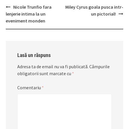
Post
Nicole Trunfio fara
Miley Cyrus goala pusca intr-
navigation
lenjerie intima la un
un pictorial!
eveniment monden
Lasă un răspuns
Adresa ta de email nu va fi publicată.
Câmpurile
obligatorii sunt marcate cu
*
Comentariu
*