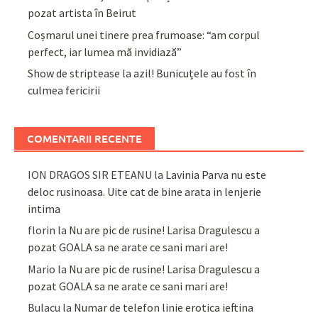
pozat artista în Beirut
Coșmarul unei tinere prea frumoase: “am corpul
perfect, iar lumea mă invidiază”
Show de striptease la azil! Bunicuțele au fost în
culmea fericirii
COMENTARII RECENTE
ION DRAGOS SIR ETEANU
la
Lavinia Parva nu este
deloc rusinoasa. Uite cat de bine arata in lenjerie
intima
florin
la
Nu are pic de rusine! Larisa Dragulescu a
pozat GOALA sa ne arate ce sani mari are!
Mario
la
Nu are pic de rusine! Larisa Dragulescu a
pozat GOALA sa ne arate ce sani mari are!
Bulacu
la
Numar de telefon linie erotica ieftina