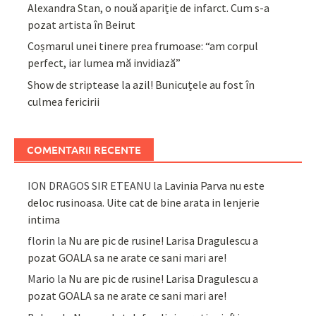
Alexandra Stan, o nouă apariție de infarct. Cum s-a
pozat artista în Beirut
Coșmarul unei tinere prea frumoase: “am corpul
perfect, iar lumea mă invidiază”
Show de striptease la azil! Bunicuțele au fost în
culmea fericirii
COMENTARII RECENTE
ION DRAGOS SIR ETEANU
la
Lavinia Parva nu este
deloc rusinoasa. Uite cat de bine arata in lenjerie
intima
florin
la
Nu are pic de rusine! Larisa Dragulescu a
pozat GOALA sa ne arate ce sani mari are!
Mario
la
Nu are pic de rusine! Larisa Dragulescu a
pozat GOALA sa ne arate ce sani mari are!