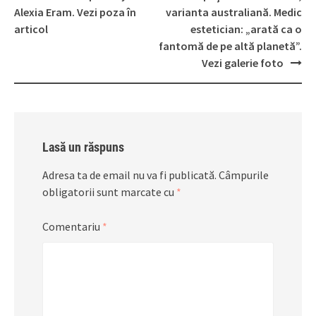
navigation
Alexia Eram. Vezi poza în
varianta australiană. Medic
articol
estetician: „arată ca o
fantomă de pe altă planetă”.
Vezi galerie foto
Lasă un răspuns
Adresa ta de email nu va fi publicată.
Câmpurile
obligatorii sunt marcate cu
*
Comentariu
*