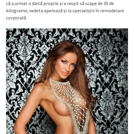
că a urmat o dietă proprie și a reușit să scape de 30 de
kilograme, vedeta apelează și la specialiștii în remodelare
corporală.