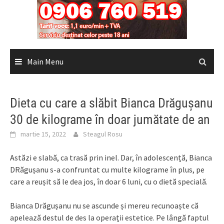
Main Menu
Dieta cu care a slăbit Bianca Drăgușanu
30 de kilograme în doar jumătate de an
martie 15, 2022
Steagul Rosu
Astăzi e slabă, ca trasă prin inel. Dar, în adolescență, Bianca
DRăgușanu s-a confruntat cu multe kilograme în plus, pe
care a reușit să le dea jos, în doar 6 luni, cu o dietă specială.
Bianca Drăgușanu nu se ascunde și mereu recunoaște că
apelează destul de des la operații estetice. Pe lângă faptul