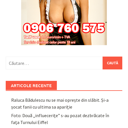
Caută
după:
ARTICOLE RECENTE
Raluca Bădulescu nu se mai oprește din slăbit. Și-a
șocat fanii cu ultima sa apariție
Foto: Două „influecerițe” s-au pozat dezbrăcate în
fața Turnului Eiffel