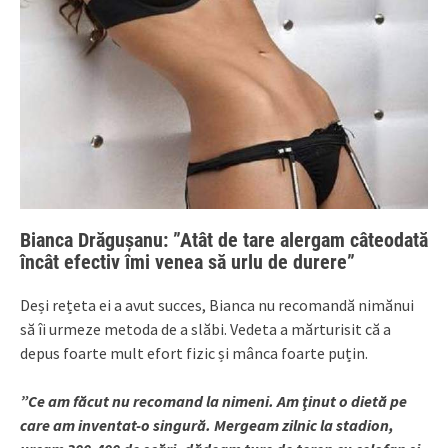
Bianca Drăgușanu: ”Atât de tare alergam câteodată
încât efectiv îmi venea să urlu de durere”
Deși rețeta ei a avut succes, Bianca nu recomandă nimănui
să îi urmeze metoda de a slăbi. Vedeta a mărturisit că a
depus foarte mult efort fizic și mânca foarte puțin.
”Ce am făcut nu recomand la nimeni. Am ţinut o dietă pe
care am inventat-o singură. Mergeam zilnic la stadion,