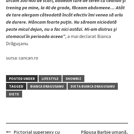
urcam 300-400 de scări, dădeam ture de teren cu celofan şi
trening pe mine, la 40 de grade, făceam abdomene… Atât
de tare alergam câteodată încât efectiv îmi venea să urlu
de durere. Mâncam foarte puţin. Nu săream niciodată
peste micul dejun, nu o fac nici astăzi. Mi-am distrus şi
stomacul în perioada aceea”
, a mai declarat Bianca
Drăguşanu.
sursa: cancan.ro
POSTED UNDER
LIFESTYLE
SHOWBIZ
TAGGED
BIANCA DRAGUSANU
DIETA BIANCA DRAGUSANU
DIETE
Post
Pictorial supersexy cu
Păpușa Barbie umană,