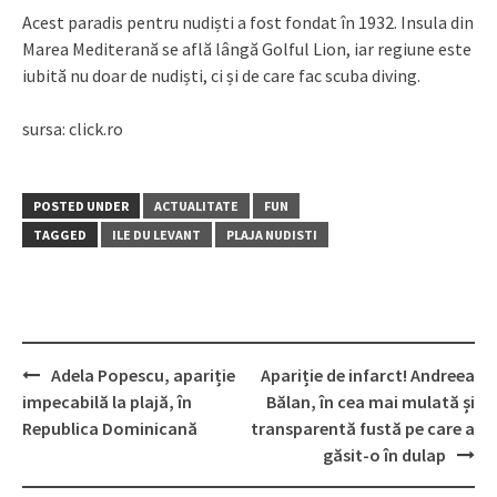
Acest paradis pentru nudiști a fost fondat în 1932. Insula din
Marea Mediterană se află lângă Golful Lion, iar regiune este
iubită nu doar de nudiști, ci și de care fac scuba diving.
sursa: click.ro
POSTED UNDER
ACTUALITATE
FUN
TAGGED
ILE DU LEVANT
PLAJA NUDISTI
Post
Adela Popescu, apariție
Apariție de infarct! Andreea
navigation
impecabilă la plajă, în
Bălan, în cea mai mulată și
Republica Dominicană
transparentă fustă pe care a
găsit-o în dulap