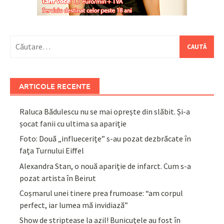
Caută
după:
ARTICOLE RECENTE
Raluca Bădulescu nu se mai oprește din slăbit. Și-a
șocat fanii cu ultima sa apariție
Foto: Două „influecerițe” s-au pozat dezbrăcate în
fața Turnului Eiffel
Alexandra Stan, o nouă apariție de infarct. Cum s-a
pozat artista în Beirut
Coșmarul unei tinere prea frumoase: “am corpul
perfect, iar lumea mă invidiază”
Show de striptease la azil! Bunicuțele au fost în