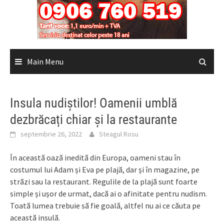
Main Menu
Insula nudiștilor! Oamenii umblă
dezbrăcați chiar și la restaurante
septembrie 26, 2022
Steagul Rosu
În această oază inedită din Europa, oameni stau în
costumul lui Adam și Eva pe plajă, dar și în magazine, pe
străzi sau la restaurant. Regulile de la plajă sunt foarte
simple și ușor de urmat, dacă ai o afinitate pentru nudism.
Toată lumea trebuie să fie goală, altfel nu ai ce căuta pe
această insulă.