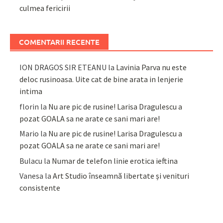
culmea fericirii
COMENTARII RECENTE
ION DRAGOS SIR ETEANU
la
Lavinia Parva nu este
deloc rusinoasa. Uite cat de bine arata in lenjerie
intima
florin
la
Nu are pic de rusine! Larisa Dragulescu a
pozat GOALA sa ne arate ce sani mari are!
Mario
la
Nu are pic de rusine! Larisa Dragulescu a
pozat GOALA sa ne arate ce sani mari are!
Bulacu
la
Numar de telefon linie erotica ieftina
Vanesa
la
Art Studio înseamnă libertate și venituri
consistente