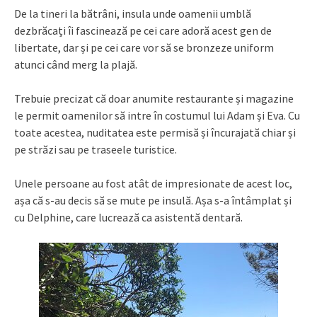
De la tineri la bătrâni, insula unde oamenii umblă
dezbrăcați îi fascinează pe cei care adoră acest gen de
libertate, dar și pe cei care vor să se bronzeze uniform
atunci când merg la plajă.
Trebuie precizat că doar anumite restaurante și magazine
le permit oamenilor să intre în costumul lui Adam și Eva. Cu
toate acestea, nuditatea este permisă și încurajată chiar și
pe străzi sau pe traseele turistice.
Unele persoane au fost atât de impresionate de acest loc,
așa că s-au decis să se mute pe insulă. Așa s-a întâmplat și
cu Delphine, care lucrează ca asistentă dentară.