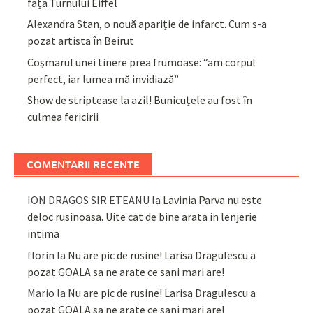
fața Turnului Eiffel
Alexandra Stan, o nouă apariție de infarct. Cum s-a
pozat artista în Beirut
Coșmarul unei tinere prea frumoase: “am corpul
perfect, iar lumea mă invidiază”
Show de striptease la azil! Bunicuțele au fost în
culmea fericirii
COMENTARII RECENTE
ION DRAGOS SIR ETEANU
la
Lavinia Parva nu este
deloc rusinoasa. Uite cat de bine arata in lenjerie
intima
florin
la
Nu are pic de rusine! Larisa Dragulescu a
pozat GOALA sa ne arate ce sani mari are!
Mario
la
Nu are pic de rusine! Larisa Dragulescu a
pozat GOALA sa ne arate ce sani mari are!