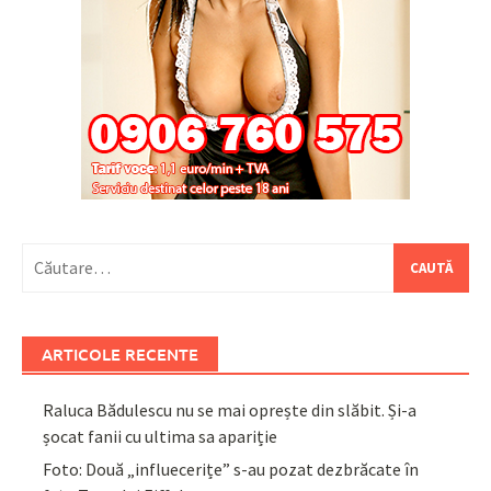
Caută
după:
ARTICOLE RECENTE
Raluca Bădulescu nu se mai oprește din slăbit. Și-a
șocat fanii cu ultima sa apariție
Foto: Două „influecerițe” s-au pozat dezbrăcate în