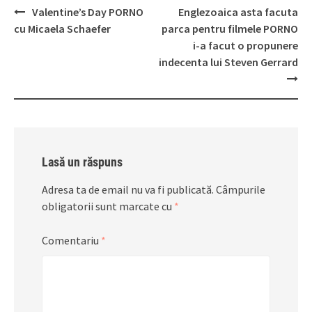
Post
Valentine’s Day PORNO
Englezoaica asta facuta
navigation
cu Micaela Schaefer
parca pentru filmele PORNO
i-a facut o propunere
indecenta lui Steven Gerrard
Lasă un răspuns
Adresa ta de email nu va fi publicată.
Câmpurile
obligatorii sunt marcate cu
*
Comentariu
*