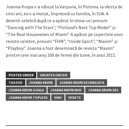
Joanna Krupa s-a născut la Varşovia, în Polonia. la vârsta de
cinci ani, ea s-a mutat, împreună cu familia, în SUA. A
devenit celebră după ce a apărut în show-uri precum
“Dancing with The Stars”, “Polland’s Next Top Model” şi
“The Real Housewives of Miami”. A apărut pe copertele unor
reviste celebre, precum “FHM”, “Inside Sport”, “Maxim” şi
“Playboy”. Joanna a fost desemnată de revista “Maxim”
printre cele mai sexy 100 de femei din lume, în anul 2011.
POSTED UNDER
UNCATEGORIZED
TAGGED
JOANNA KRUPA
JOANNA KRUPA DEZBRACATA
JOANNA KRUPA GOALA
JOANNA KRUPA NUD
JOANNA KRUPA SEX
JOANNA KRUPA TOPLESS
SÂNI
VEDETE