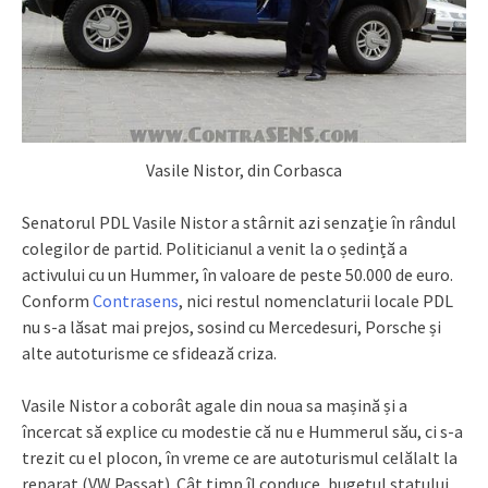
Vasile Nistor, din Corbasca
Senatorul PDL Vasile Nistor a stârnit azi senzație în rândul
colegilor de partid. Politicianul a venit la o ședință a
activului cu un Hummer, în valoare de peste 50.000 de euro.
Conform
Contrasens
, nici restul nomenclaturii locale PDL
nu s-a lăsat mai prejos, sosind cu Mercedesuri, Porsche și
alte autoturisme ce sfidează criza.
Vasile Nistor a coborât agale din noua sa mașină și a
încercat să explice cu modestie că nu e Hummerul său, ci s-a
trezit cu el plocon, în vreme ce are autoturismul celălalt la
reparat (VW Passat). Cât timp îl conduce, bugetul statului