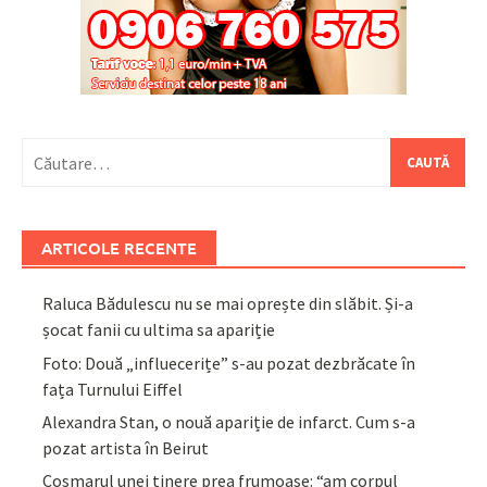
Caută
după:
ARTICOLE RECENTE
Raluca Bădulescu nu se mai oprește din slăbit. Și-a
șocat fanii cu ultima sa apariție
Foto: Două „influecerițe” s-au pozat dezbrăcate în
fața Turnului Eiffel
Alexandra Stan, o nouă apariție de infarct. Cum s-a
pozat artista în Beirut
Coșmarul unei tinere prea frumoase: “am corpul