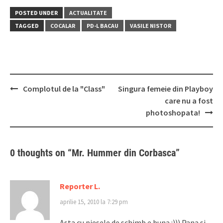
POSTED UNDER
ACTUALITATE
TAGGED
COCALAR
PD-L BACAU
VASILE NISTOR
Post
Complotul de la "Class"
Singura femeie din Playboy
navigation
care nu a fost
photoshopata!
0 thoughts on “
Mr. Hummer din Corbasca
”
Reporter L.
aprilie 15, 2010 la 7:29 pm
Asta cu piesele de schimb e buna :))) Pana si