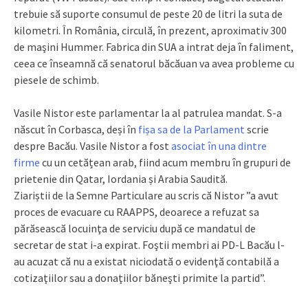
trebuie să suporte consumul de peste 20 de litri la suta de
kilometri. În România, circulă, în prezent, aproximativ 300
de maşini Hummer. Fabrica din SUA a intrat deja în faliment,
ceea ce înseamnă că senatorul băcăuan va avea probleme cu
piesele de schimb.
Vasile Nistor este parlamentar la al patrulea mandat. S-a
născut în Corbasca, deși în
fișa sa de la Parlament
scrie
despre Bacău. Vasile Nistor a fost
asociat în una dintre
firme
cu un cetățean arab, fiind acum membru în grupuri de
prietenie din Qatar, Iordania și Arabia Saudită.
Ziariștii de la
Semne Particulare au scris că Nistor ”a avut
proces de evacuare cu RAAPPS, deoarece a refuzat sa
părăsească locuinţa de serviciu după ce mandatul de
secretar de stat i-a expirat. Foştii membri ai PD-L Bacău l-
au acuzat că nu a existat niciodată o evidenţă contabilă a
cotizaţiilor sau a donaţiilor băneşti primite la partid”.