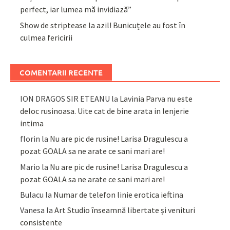
perfect, iar lumea mă invidiază”
Show de striptease la azil! Bunicuțele au fost în
culmea fericirii
COMENTARII RECENTE
ION DRAGOS SIR ETEANU
la
Lavinia Parva nu este
deloc rusinoasa. Uite cat de bine arata in lenjerie
intima
florin
la
Nu are pic de rusine! Larisa Dragulescu a
pozat GOALA sa ne arate ce sani mari are!
Mario
la
Nu are pic de rusine! Larisa Dragulescu a
pozat GOALA sa ne arate ce sani mari are!
Bulacu
la
Numar de telefon linie erotica ieftina
Vanesa
la
Art Studio înseamnă libertate și venituri
consistente