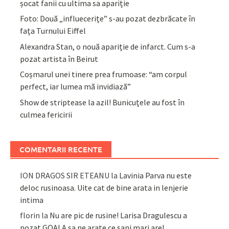
șocat fanii cu ultima sa apariție
Foto: Două „influecerițe” s-au pozat dezbrăcate în
fața Turnului Eiffel
Alexandra Stan, o nouă apariție de infarct. Cum s-a
pozat artista în Beirut
Coșmarul unei tinere prea frumoase: “am corpul
perfect, iar lumea mă invidiază”
Show de striptease la azil! Bunicuțele au fost în
culmea fericirii
COMENTARII RECENTE
ION DRAGOS SIR ETEANU
la
Lavinia Parva nu este
deloc rusinoasa. Uite cat de bine arata in lenjerie
intima
florin
la
Nu are pic de rusine! Larisa Dragulescu a
pozat GOALA sa ne arate ce sani mari are!