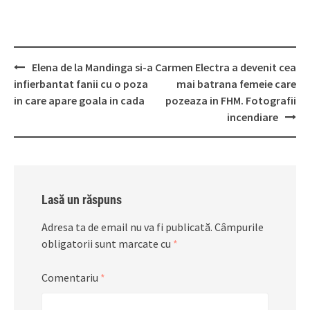
Post
Elena de la Mandinga si-a
Carmen Electra a devenit cea
navigation
infierbantat fanii cu o poza
mai batrana femeie care
in care apare goala in cada
pozeaza in FHM. Fotografii
incendiare
Lasă un răspuns
Adresa ta de email nu va fi publicată.
Câmpurile
obligatorii sunt marcate cu
*
Comentariu
*