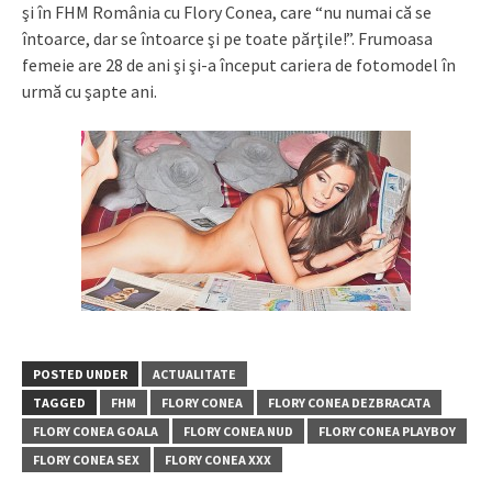
şi în FHM România cu Flory Conea, care “nu numai că se
întoarce, dar se întoarce şi pe toate părţile!”. Frumoasa
femeie are 28 de ani şi şi-a început cariera de fotomodel în
urmă cu şapte ani.
POSTED UNDER
ACTUALITATE
TAGGED
FHM
FLORY CONEA
FLORY CONEA DEZBRACATA
FLORY CONEA GOALA
FLORY CONEA NUD
FLORY CONEA PLAYBOY
FLORY CONEA SEX
FLORY CONEA XXX