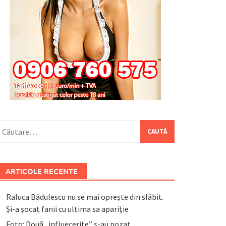
aută
upă:
ARTICOLE RECENTE
Raluca Bădulescu nu se mai oprește din slăbit.
Și-a șocat fanii cu ultima sa apariție
Foto: Două „influecerițe” s-au pozat