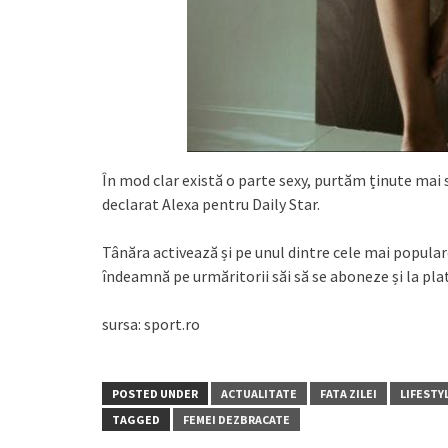
În mod clar există o parte sexy, purtăm ținute mai
declarat Alexa pentru Daily Star.
Tânăra activează și pe unul dintre cele mai populare
îndeamnă pe urmăritorii săi să se aboneze și la pla
sursa: sport.ro
POSTED UNDER
ACTUALITATE
FATA ZILEI
LIFESTY
TAGGED
FEMEI DEZBRACATE