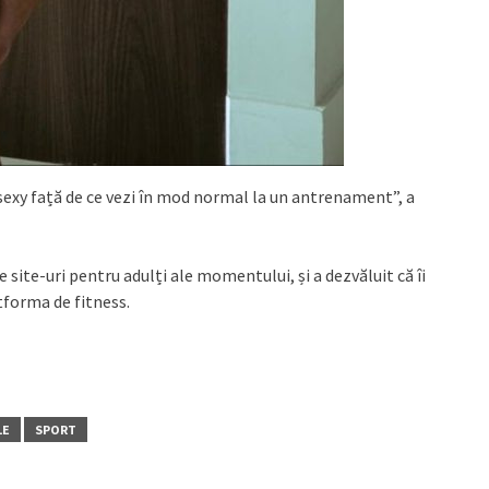
 sexy față de ce vezi în mod normal la un antrenament”, a
 site-uri pentru adulți ale momentului, și a dezvăluit că îi
tforma de fitness.
LE
SPORT