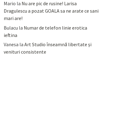
Mario
la
Nu are pic de rusine! Larisa
Dragulescu a pozat GOALA sa ne arate ce sani
mari are!
Bulacu
la
Numar de telefon linie erotica
ieftina
Vanesa
la
Art Studio înseamnă libertate și
venituri consistente