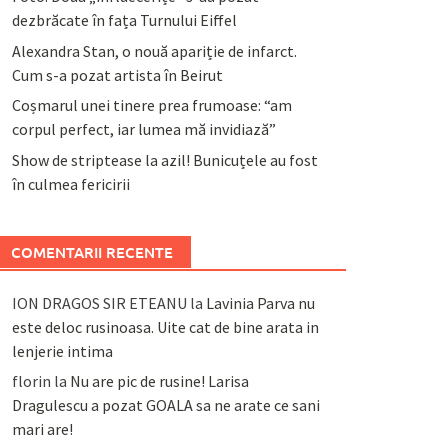
dezbrăcate în fața Turnului Eiffel
Alexandra Stan, o nouă apariție de infarct.
Cum s-a pozat artista în Beirut
Coșmarul unei tinere prea frumoase: “am
corpul perfect, iar lumea mă invidiază”
Show de striptease la azil! Bunicuțele au fost
în culmea fericirii
COMENTARII RECENTE
ION DRAGOS SIR ETEANU
la
Lavinia Parva nu
este deloc rusinoasa. Uite cat de bine arata in
lenjerie intima
florin
la
Nu are pic de rusine! Larisa
Dragulescu a pozat GOALA sa ne arate ce sani
mari are!