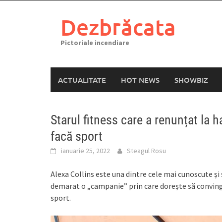
Skip
to
Dezbrăcata
content
Pictoriale incendiare
ACTUALITATE
HOT NEWS
SHOWBIZ
Starul fitness care a renunțat la 
facă sport
ianuarie 25, 2022
Steagul Rosu
Alexa Collins este una dintre cele mai cunoscute și 
demarat o „campanie” prin care dorește să conving
sport.