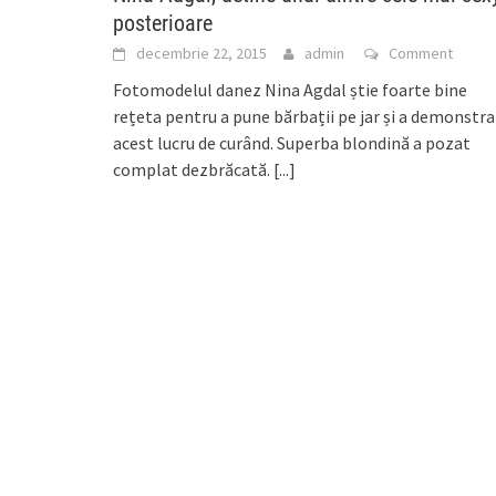
posterioare
decembrie 22, 2015
admin
Comment
Fotomodelul danez Nina Agdal știe foarte bine
rețeta pentru a pune bărbații pe jar și a demonstra
acest lucru de curând. Superba blondină a pozat
complat dezbrăcată.
[...]