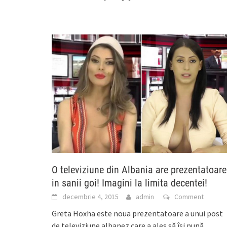
O televiziune din Albania are prezentatoare
in sanii goi! Imagini la limita decentei!
decembrie 4, 2015
admin
Comment
Greta Hoxha este noua prezentatoare a unui post
de televiziune albanez care a ales să îşi pună