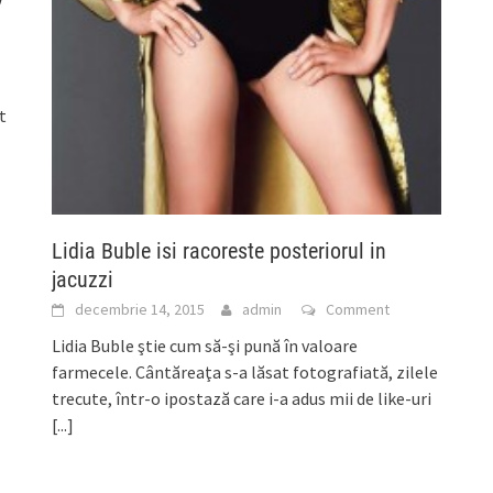
t
Lidia Buble isi racoreste posteriorul in
jacuzzi
decembrie 14, 2015
admin
Comment
Lidia Buble ştie cum să-şi pună în valoare
farmecele. Cântăreaţa s-a lăsat fotografiată, zilele
trecute, într-o ipostază care i-a adus mii de like-uri
[...]