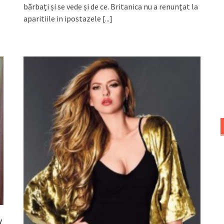
bărbați și se vede și de ce. Britanica nu a renunţat la
aparitiile in ipostazele
[...]
y