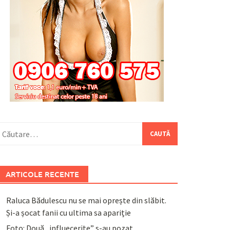
aută
upă:
ARTICOLE RECENTE
Raluca Bădulescu nu se mai oprește din slăbit.
Și-a șocat fanii cu ultima sa apariție
Foto: Două „influecerițe” s-au pozat