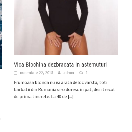
Vica Blochina dezbracata in asternuturi
noiembrie 22, 2015
admin
1
Frumoasa blonda nu isi arata deloc varsta, toti
barbatii din Romania si-o doresc in pat, desi trecut
de prima tinerete. La 40 de
[...]
a