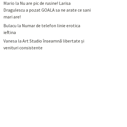
Mario
la
Nu are pic de rusine! Larisa
Dragulescu a pozat GOALA sa ne arate ce sani
mari are!
Bulacu
la
Numar de telefon linie erotica
ieftina
Vanesa
la
Art Studio înseamnă libertate și
venituri consistente