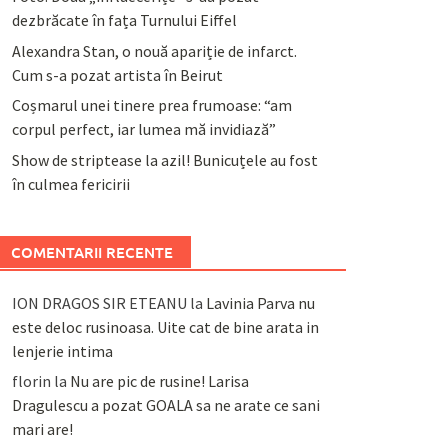
dezbrăcate în fața Turnului Eiffel
Alexandra Stan, o nouă apariție de infarct.
Cum s-a pozat artista în Beirut
Coșmarul unei tinere prea frumoase: “am
corpul perfect, iar lumea mă invidiază”
Show de striptease la azil! Bunicuțele au fost
în culmea fericirii
COMENTARII RECENTE
ION DRAGOS SIR ETEANU
la
Lavinia Parva nu
este deloc rusinoasa. Uite cat de bine arata in
lenjerie intima
florin
la
Nu are pic de rusine! Larisa
Dragulescu a pozat GOALA sa ne arate ce sani
mari are!