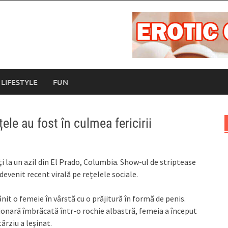
LIFESTYLE
FUN
ele au fost în culmea fericirii
i la un azil din El Prado, Columbia. Show-ul de striptease
devenit recent virală pe rețelele sociale.
nit o femeie în vârstă cu o prăjitură în formă de penis.
nsionară îmbrăcată într-o rochie albastră, femeia a început
ârziu a leșinat.