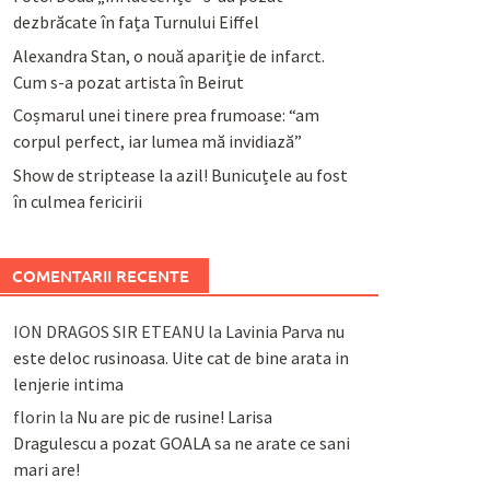
dezbrăcate în fața Turnului Eiffel
Alexandra Stan, o nouă apariție de infarct.
Cum s-a pozat artista în Beirut
Coșmarul unei tinere prea frumoase: “am
corpul perfect, iar lumea mă invidiază”
Show de striptease la azil! Bunicuțele au fost
în culmea fericirii
COMENTARII RECENTE
ION DRAGOS SIR ETEANU
la
Lavinia Parva nu
este deloc rusinoasa. Uite cat de bine arata in
lenjerie intima
florin
la
Nu are pic de rusine! Larisa
Dragulescu a pozat GOALA sa ne arate ce sani
mari are!