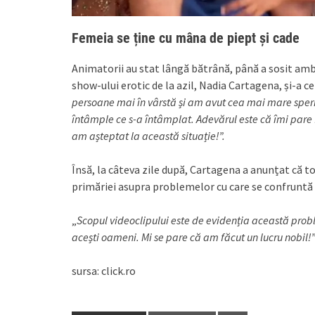
Femeia se ține cu mâna de piept și cade
Animatorii au stat lângă bătrână, până a sosit ambu
show-ului erotic de la azil, Nadia Cartagena, și-a c
persoane mai în vârstă și am avut cea mai mare sper
întâmple ce s-a întâmplat. Adevărul este că îmi pare f
am așteptat la această situație!”.
Însă, la câteva zile după, Cartagena a anunțat că to
primăriei asupra problemelor cu care se confruntă b
„
Scopul videoclipului este de evidenția această proble
acești oameni. Mi se pare că am făcut un lucru nobil!
sursa: click.ro