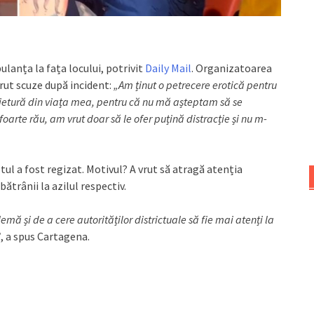
lanța la fața locului, potrivit
Daily Mail
. Organizatoarea
erut scuze după incident:
„Am ținut o petrecere erotică pentru
ietură din viața mea, pentru că nu mă așteptam să se
oarte rău, am vrut doar să le ofer puțină distracție și nu m-
tul a fost regizat. Motivul? A vrut să atragă atenția
ătrânii la azilul respectiv.
mă și de a cere autorităților districtuale să fie mai atenți la
”
, a spus Cartagena.