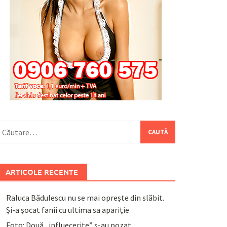
aută
upă:
ARTICOLE RECENTE
Raluca Bădulescu nu se mai oprește din slăbit.
Și-a șocat fanii cu ultima sa apariție
Foto: Două „influecerițe” s-au pozat