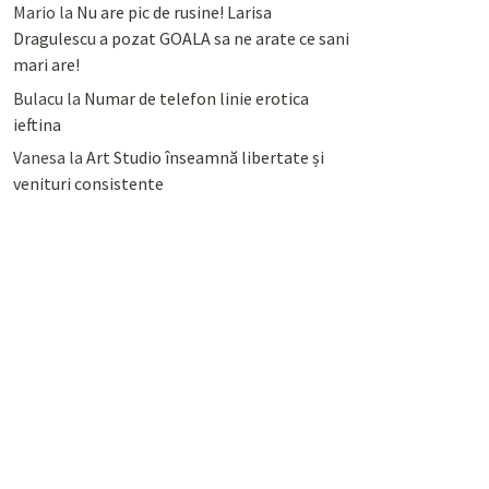
Mario
la
Nu are pic de rusine! Larisa
Dragulescu a pozat GOALA sa ne arate ce sani
mari are!
Bulacu
la
Numar de telefon linie erotica
ieftina
Vanesa
la
Art Studio înseamnă libertate și
venituri consistente