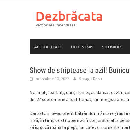
Skip
to
Dezbrăcata
content
Pictoriale incendiare
ACTUALITATE
HOT NEWS
SHOWBIZ
Show de striptease la azil! Bunicuț
octombrie 10, 2022
Steagul Rosu
Mai mulți bărbați, dar și femei, au dansat dezbrăcaț
din 27 septembrie a fost filmat, iar înregistrarea a 
Dansatorii le-au oferit bătrânilor mâncare și au hră
Însă, în timp ce stripperii au înconjurat o altă pe
să își ducă mâna la piept, iar câteva momente mai t