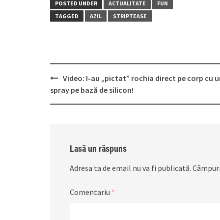
POSTED UNDER
ACTUALITATE
FUN
TAGGED
AZIL
STRIPTEASE
Post
Video: I-au „pictat” rochia direct pe corp cu 
navigation
spray pe bază de silicon!
Lasă un răspuns
Adresa ta de email nu va fi publicată.
Câmpuri
Comentariu
*