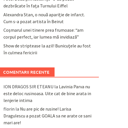
dezbrăcate în fața Turnului Eiffel
Alexandra Stan, o nouă apariție de infarct.
Cum s-a pozat artista în Beirut
Coșmarul unei tinere prea frumoase: “am
corpul perfect, iar lumea mă invidiază”
Show de striptease la azil! Bunicuțele au fost
în culmea fericirii
COMENTARII RECENTE
ION DRAGOS SIR ETEANU
la
Lavinia Parva nu
este deloc rusinoasa. Uite cat de bine arata in
lenjerie intima
florin
la
Nu are pic de rusine! Larisa
Dragulescu a pozat GOALA sa ne arate ce sani
mari are!