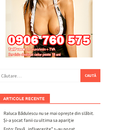
aută
upă:
ARTICOLE RECENTE
Raluca Bădulescu nu se mai oprește din slăbit.
Și-a șocat fanii cu ultima sa apariție
Foto: Două „influecerițe” s-au pozat