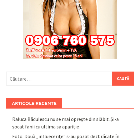
Caută
după:
ARTICOLE RECENTE
Raluca Bădulescu nu se mai oprește din slăbit. Și-a
șocat fanii cu ultima sa apariție
Foto: Două „influecerițe” s-au pozat dezbrăcate în