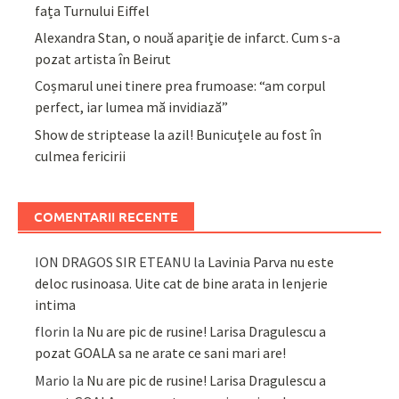
fața Turnului Eiffel
Alexandra Stan, o nouă apariție de infarct. Cum s-a
pozat artista în Beirut
Coșmarul unei tinere prea frumoase: “am corpul
perfect, iar lumea mă invidiază”
Show de striptease la azil! Bunicuțele au fost în
culmea fericirii
COMENTARII RECENTE
ION DRAGOS SIR ETEANU
la
Lavinia Parva nu este
deloc rusinoasa. Uite cat de bine arata in lenjerie
intima
florin
la
Nu are pic de rusine! Larisa Dragulescu a
pozat GOALA sa ne arate ce sani mari are!
Mario
la
Nu are pic de rusine! Larisa Dragulescu a