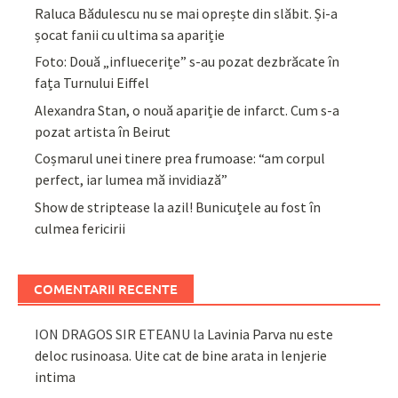
Raluca Bădulescu nu se mai oprește din slăbit. Și-a
șocat fanii cu ultima sa apariție
Foto: Două „influecerițe” s-au pozat dezbrăcate în
fața Turnului Eiffel
Alexandra Stan, o nouă apariție de infarct. Cum s-a
pozat artista în Beirut
Coșmarul unei tinere prea frumoase: “am corpul
perfect, iar lumea mă invidiază”
Show de striptease la azil! Bunicuțele au fost în
culmea fericirii
COMENTARII RECENTE
ION DRAGOS SIR ETEANU
la
Lavinia Parva nu este
deloc rusinoasa. Uite cat de bine arata in lenjerie
intima