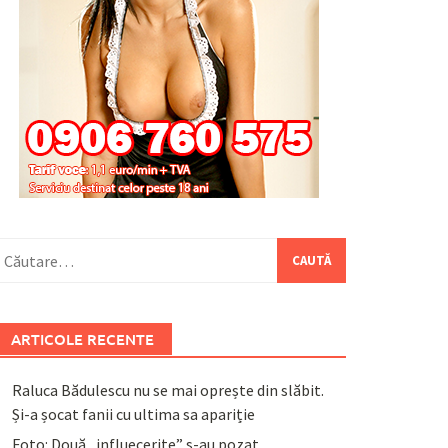
aută
upă:
ARTICOLE RECENTE
Raluca Bădulescu nu se mai oprește din slăbit.
Și-a șocat fanii cu ultima sa apariție
Foto: Două „influecerițe” s-au pozat