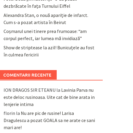
dezbrăcate în fața Turnului Eiffel
Alexandra Stan, o nouă apariție de infarct.
Cum s-a pozat artista în Beirut
Coșmarul unei tinere prea frumoase: “am
corpul perfect, iar lumea mă invidiază”
Show de striptease la azil! Bunicuțele au fost
în culmea fericirii
COMENTARII RECENTE
ION DRAGOS SIR ETEANU
la
Lavinia Parva nu
este deloc rusinoasa. Uite cat de bine arata in
lenjerie intima
florin
la
Nu are pic de rusine! Larisa
Dragulescu a pozat GOALA sa ne arate ce sani
mari are!