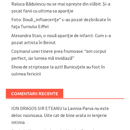
Raluca Bădulescu nu se mai oprește din slăbit. Și-a
șocat fanii cu ultima sa apariție
Foto: Două „influecerițe” s-au pozat dezbrăcate în
fața Turnului Eiffel
Alexandra Stan, o nouă apariție de infarct. Cum s-a
pozat artista în Beirut
Coșmarul unei tinere prea frumoase: “am corpul
perfect, iar lumea mă invidiază”
Show de striptease la azil! Bunicuțele au fost în
culmea fericirii
COMENTARII RECENTE
ION DRAGOS SIR ETEANU
la
Lavinia Parva nu este
deloc rusinoasa. Uite cat de bine arata in lenjerie
intima