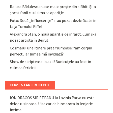
Raluca Bădulescu nu se mai oprește din slăbit. Și-a
șocat fanii cu ultima sa apariție
Foto: Două „influecerițe” s-au pozat dezbrăcate în
fața Turnului Eiffel
Alexandra Stan, o nouă apariție de infarct. Cum s-a
pozat artista în Beirut
Coșmarul unei tinere prea frumoase: “am corpul
perfect, iar lumea mă invidiază”
Show de striptease la azil! Bunicuțele au fost în
culmea fericirii
COMENTARII RECENTE
ION DRAGOS SIR ETEANU
la
Lavinia Parva nu este
deloc rusinoasa. Uite cat de bine arata in lenjerie
intima