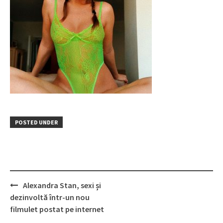
POSTED UNDER
Post
Alexandra Stan, sexi și
navigation
dezinvoltă într-un nou
filmulet postat pe internet