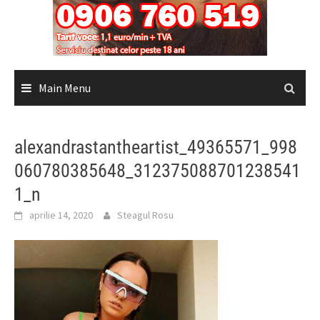
Main Menu
alexandrastantheartist_49365571_998
060780385648_312375088701238541
1_n
aprilie 14, 2020
Steagul Rosu