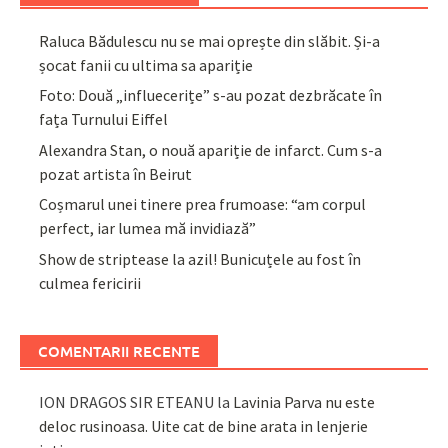
Raluca Bădulescu nu se mai oprește din slăbit. Și-a
șocat fanii cu ultima sa apariție
Foto: Două „influecerițe” s-au pozat dezbrăcate în
fața Turnului Eiffel
Alexandra Stan, o nouă apariție de infarct. Cum s-a
pozat artista în Beirut
Coșmarul unei tinere prea frumoase: “am corpul
perfect, iar lumea mă invidiază”
Show de striptease la azil! Bunicuțele au fost în
culmea fericirii
COMENTARII RECENTE
ION DRAGOS SIR ETEANU
la
Lavinia Parva nu este
deloc rusinoasa. Uite cat de bine arata in lenjerie