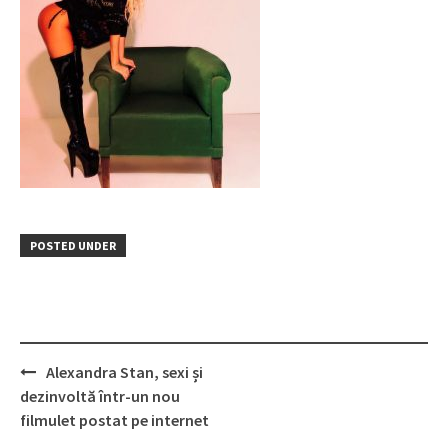
POSTED UNDER
Post
Alexandra Stan, sexi și
navigation
dezinvoltă într-un nou
filmulet postat pe internet