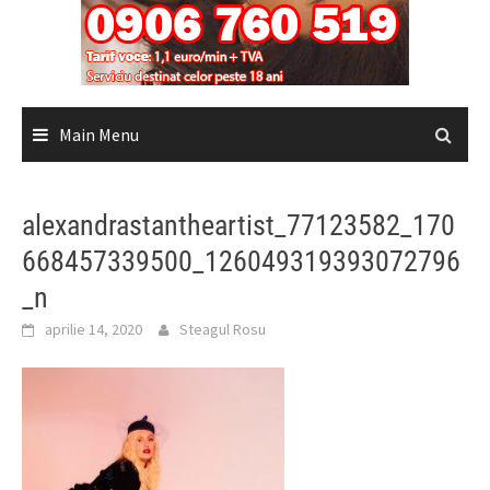
Main Menu
alexandrastantheartist_77123582_170
668457339500_126049319393072796
_n
aprilie 14, 2020
Steagul Rosu