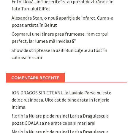
Foto: Două „influecerițe” s-au pozat dezbrăcate în
fața Turnului Eiffel
Alexandra Stan, o nouă apariție de infarct. Cum s-a
pozat artista în Beirut
Coșmarul unei tinere prea frumoase: “am corpul
perfect, iar lumea mă invidiază”
Show de striptease la azil! Bunicuțele au fost în
culmea fericirii
COMENTARII RECENTE
ION DRAGOS SIR ETEANU
la
Lavinia Parva nu este
deloc rusinoasa. Uite cat de bine arata in lenjerie
intima
florin
la
Nu are pic de rusine! Larisa Dragulescu a
pozat GOALA sa ne arate ce sani mari are!
Mario
la
Nu are pic de rusine! Larisa Dragulescu a