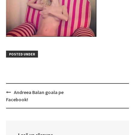
POSTED UNDER
Post
Andreea Balan goala pe
navigation
Facebook!