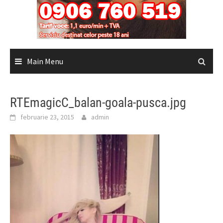
Main Menu
RTEmagicC_balan-goala-pusca.jpg
februarie 23, 2015
admin