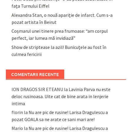
fața Turnului Eiffel
Alexandra Stan, o nouă apariție de infarct. Cum s-a
pozat artista în Beirut
Coșmarul unei tinere prea frumoase: “am corpul
perfect, iar lumea mă invidiază”
Show de striptease la azil! Bunicuțele au fost în
culmea fericirii
COMENTARII RECENTE
ION DRAGOS SIR ETEANU
la
Lavinia Parva nu este
deloc rusinoasa. Uite cat de bine arata in lenjerie
intima
florin
la
Nu are pic de rusine! Larisa Dragulescu a
pozat GOALA sa ne arate ce sani mari are!
Mario
la
Nu are pic de rusine! Larisa Dragulescu a