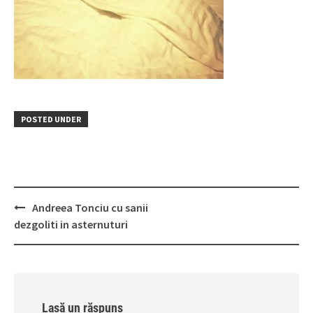
POSTED UNDER
Post
Andreea Tonciu cu sanii
navigation
dezgoliti in asternuturi
Lasă un răspuns