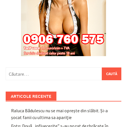
Caută
după:
ARTICOLE RECENTE
Raluca Bădulescu nu se mai oprește din slăbit. Și-a
șocat fanii cu ultima sa apariție
Foto: Două „influecerițe” s-au pozat dezbrăcate în