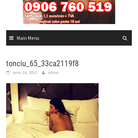
Main Menu
tonciu_65_33ca2119f8
iunie 24, 2015
admin