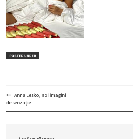
POSTED UNDER
Post
Anna Lesko, noi imagini
navigation
de senzație