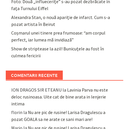
Foto: Două „influecerițe” s-au pozat dezbrăcate în
fața Turnului Eiffel
Alexandra Stan, o nouă apariție de infarct. Cum s-a
pozat artista în Beirut
Coșmarul unei tinere prea frumoase: “am corpul
perfect, iar lumea mă invidiază”
Show de striptease la azil! Bunicuțele au fost în
culmea fericirii
COMENTARII RECENTE
ION DRAGOS SIR ETEANU
la
Lavinia Parva nu este
deloc rusinoasa. Uite cat de bine arata in lenjerie
intima
florin
la
Nu are pic de rusine! Larisa Dragulescu a
pozat GOALA sa ne arate ce sani mari are!
Mario
la
Nu are pic de rusine! Larisa Dragulescu a