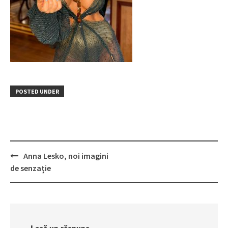
POSTED UNDER
Post
Anna Lesko, noi imagini
navigation
de senzație