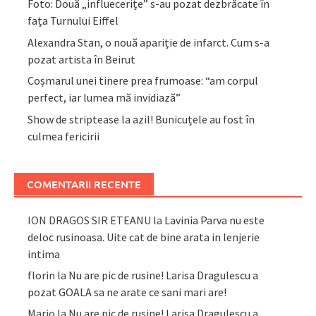
Foto: Două „influecerițe” s-au pozat dezbrăcate în
fața Turnului Eiffel
Alexandra Stan, o nouă apariție de infarct. Cum s-a
pozat artista în Beirut
Coșmarul unei tinere prea frumoase: “am corpul
perfect, iar lumea mă invidiază”
Show de striptease la azil! Bunicuțele au fost în
culmea fericirii
COMENTARII RECENTE
ION DRAGOS SIR ETEANU
la
Lavinia Parva nu este
deloc rusinoasa. Uite cat de bine arata in lenjerie
intima
florin
la
Nu are pic de rusine! Larisa Dragulescu a
pozat GOALA sa ne arate ce sani mari are!
Mario
la
Nu are pic de rusine! Larisa Dragulescu a