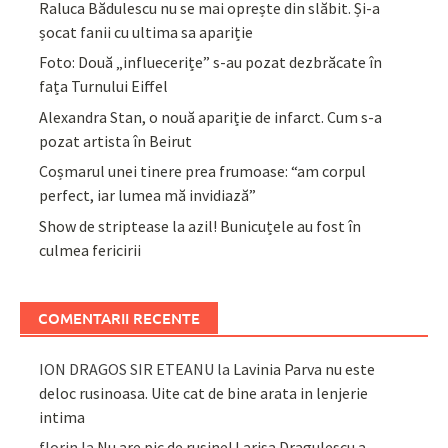
Raluca Bădulescu nu se mai oprește din slăbit. Și-a
șocat fanii cu ultima sa apariție
Foto: Două „influecerițe” s-au pozat dezbrăcate în
fața Turnului Eiffel
Alexandra Stan, o nouă apariție de infarct. Cum s-a
pozat artista în Beirut
Coșmarul unei tinere prea frumoase: “am corpul
perfect, iar lumea mă invidiază”
Show de striptease la azil! Bunicuțele au fost în
culmea fericirii
COMENTARII RECENTE
ION DRAGOS SIR ETEANU
la
Lavinia Parva nu este
deloc rusinoasa. Uite cat de bine arata in lenjerie
intima
florin
la
Nu are pic de rusine! Larisa Dragulescu a