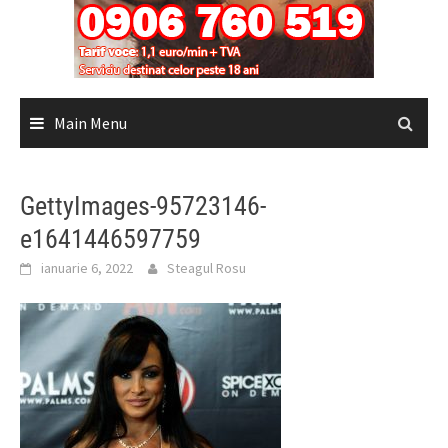
Main Menu
GettyImages-95723146-
e1641446597759
ianuarie 6, 2022
Steagul Rosu