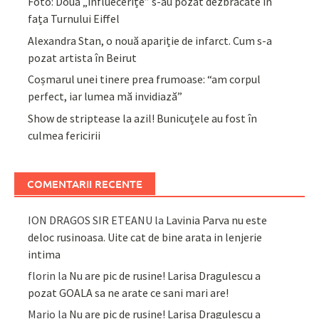
Foto: Două „influecerițe” s-au pozat dezbrăcate în
fața Turnului Eiffel
Alexandra Stan, o nouă apariție de infarct. Cum s-a
pozat artista în Beirut
Coșmarul unei tinere prea frumoase: “am corpul
perfect, iar lumea mă invidiază”
Show de striptease la azil! Bunicuțele au fost în
culmea fericirii
COMENTARII RECENTE
ION DRAGOS SIR ETEANU
la
Lavinia Parva nu este
deloc rusinoasa. Uite cat de bine arata in lenjerie
intima
florin
la
Nu are pic de rusine! Larisa Dragulescu a
pozat GOALA sa ne arate ce sani mari are!
Mario
la
Nu are pic de rusine! Larisa Dragulescu a