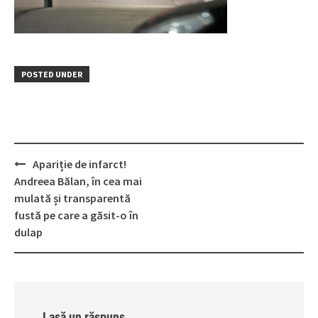
POSTED UNDER
Post
Apariție de infarct!
navigation
Andreea Bălan, în cea mai
mulată și transparentă
fustă pe care a găsit-o în
dulap
Lasă un răspuns