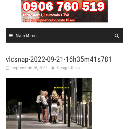
Main Menu
vlcsnap-2022-09-21-16h35m41s781
septembrie 26, 2022
Steagul Rosu