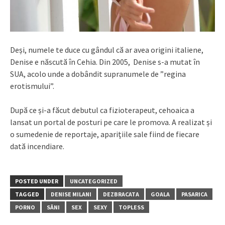
Deși, numele te duce cu gândul că ar avea origini italiene,
Denise e născută în Cehia. Din 2005, Denise s-a mutat în
SUA, acolo unde a dobândit supranumele de ”regina
erotismului”.
După ce și-a făcut debutul ca fizioterapeut, cehoaica a
lansat un portal de posturi pe care le promova. A realizat și
o sumedenie de reportaje, aparițiile sale fiind de fiecare
dată incendiare.
POSTED UNDER
UNCATEGORIZED
TAGGED
DENISE MILANI
DEZBRACATA
GOALA
PASARICA
PORNO
SÂNI
SEX
SEXY
TOPLESS