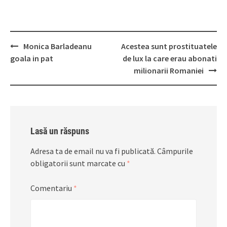
Post
Monica Barladeanu
Acestea sunt prostituatele
navigation
goala in pat
de lux la care erau abonati
milionarii Romaniei
Lasă un răspuns
Adresa ta de email nu va fi publicată.
Câmpurile
obligatorii sunt marcate cu
*
Comentariu
*