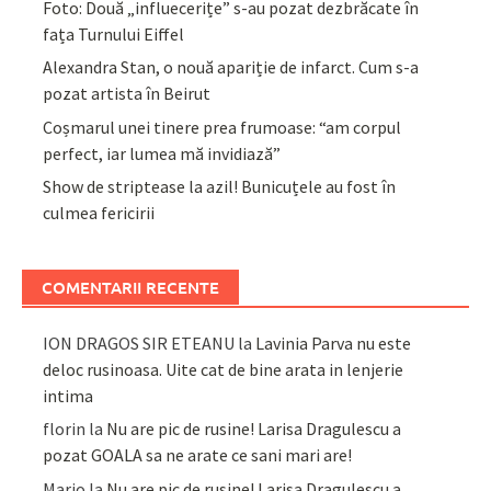
Foto: Două „influecerițe” s-au pozat dezbrăcate în
fața Turnului Eiffel
Alexandra Stan, o nouă apariție de infarct. Cum s-a
pozat artista în Beirut
Coșmarul unei tinere prea frumoase: “am corpul
perfect, iar lumea mă invidiază”
Show de striptease la azil! Bunicuțele au fost în
culmea fericirii
COMENTARII RECENTE
ION DRAGOS SIR ETEANU
la
Lavinia Parva nu este
deloc rusinoasa. Uite cat de bine arata in lenjerie
intima
florin
la
Nu are pic de rusine! Larisa Dragulescu a
pozat GOALA sa ne arate ce sani mari are!
Mario
la
Nu are pic de rusine! Larisa Dragulescu a