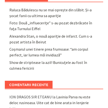
Raluca Bădulescu nu se mai oprește din slăbit. Și-a
șocat fanii cu ultima sa apariție
Foto: Două „influecerițe” s-au pozat dezbrăcate în
fața Turnului Eiffel
Alexandra Stan, o nouă apariție de infarct. Cum s-a
pozat artista în Beirut
Coșmarul unei tinere prea frumoase: “am corpul
perfect, iar lumea mă invidiază”
Show de striptease la azil! Bunicuțele au fost în
culmea fericirii
COMENTARII RECENTE
ION DRAGOS SIR ETEANU
la
Lavinia Parva nu este
deloc rusinoasa. Uite cat de bine arata in lenjerie