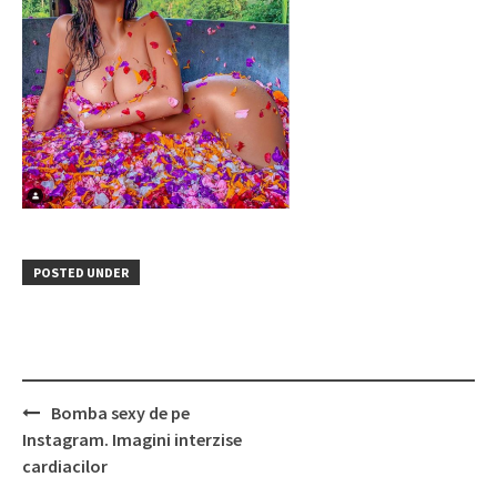
POSTED UNDER
Post
Bomba sexy de pe
navigation
Instagram. Imagini interzise
cardiacilor