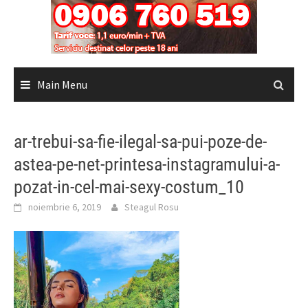
Main Menu
ar-trebui-sa-fie-ilegal-sa-pui-poze-de-
astea-pe-net-printesa-instagramului-a-
pozat-in-cel-mai-sexy-costum_10
noiembrie 6, 2019
Steagul Rosu