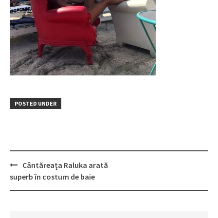
POSTED UNDER
Post
Cântăreața Raluka arată
navigation
superb în costum de baie