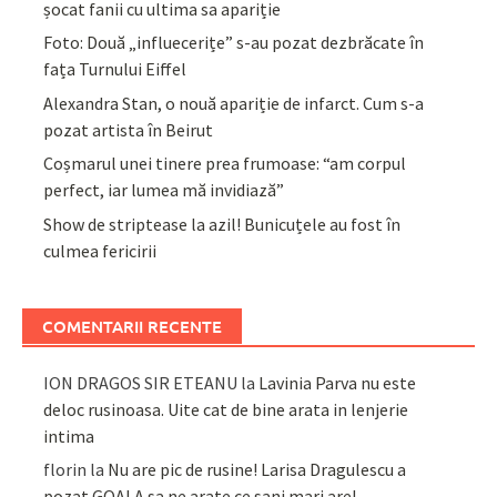
șocat fanii cu ultima sa apariție
Foto: Două „influecerițe” s-au pozat dezbrăcate în
fața Turnului Eiffel
Alexandra Stan, o nouă apariție de infarct. Cum s-a
pozat artista în Beirut
Coșmarul unei tinere prea frumoase: “am corpul
perfect, iar lumea mă invidiază”
Show de striptease la azil! Bunicuțele au fost în
culmea fericirii
COMENTARII RECENTE
ION DRAGOS SIR ETEANU
la
Lavinia Parva nu este
deloc rusinoasa. Uite cat de bine arata in lenjerie
intima
florin
la
Nu are pic de rusine! Larisa Dragulescu a
pozat GOALA sa ne arate ce sani mari are!