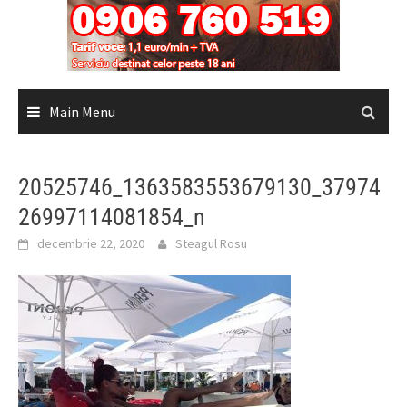
Main Menu
20525746_1363583553679130_37974
26997114081854_n
decembrie 22, 2020
Steagul Rosu