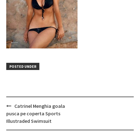
POSTED UNDER
Post
Catrinel Menghia goala
navigation
pusca pe coperta Sports
Illustraded Swimsuit