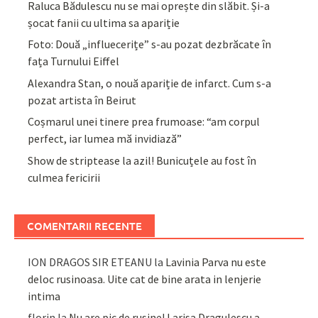
Raluca Bădulescu nu se mai oprește din slăbit. Și-a
șocat fanii cu ultima sa apariție
Foto: Două „influecerițe” s-au pozat dezbrăcate în
fața Turnului Eiffel
Alexandra Stan, o nouă apariție de infarct. Cum s-a
pozat artista în Beirut
Coșmarul unei tinere prea frumoase: “am corpul
perfect, iar lumea mă invidiază”
Show de striptease la azil! Bunicuțele au fost în
culmea fericirii
COMENTARII RECENTE
ION DRAGOS SIR ETEANU
la
Lavinia Parva nu este
deloc rusinoasa. Uite cat de bine arata in lenjerie
intima
florin
la
Nu are pic de rusine! Larisa Dragulescu a