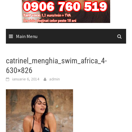
Main Menu
catrinel_menghia_swim_africa_4-
630×826
ianuarie 6, 2014
admin