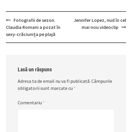
Post
Fotografii de sezon.
Jennifer Lopez, nud în cel
navigation
Claudia Romani a pozat în
mai nou videoclip
sexy-crăciunița pe plajă
Lasă un răspuns
Adresa ta de email nu va fi publicată.
Câmpurile
obligatorii sunt marcate cu
*
Comentariu
*