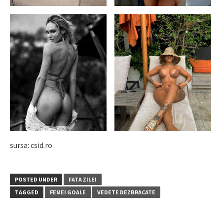
sursa: csid.ro
POSTED UNDER
FATA ZILEI
TAGGED
FEMEI GOALE
VEDETE DEZBRACATE