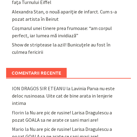
fața Turnului Eiffel
Alexandra Stan, o nouă apariție de infarct. Cum s-a
pozat artista în Beirut
Coșmarul unei tinere prea frumoase: “am corpul
perfect, iar lumea mă invidiază”
Show de striptease la azil! Bunicuțele au fost în
culmea fericirii
COMENTARII RECENTE
ION DRAGOS SIR ETEANU
la
Lavinia Parva nu este
deloc rusinoasa. Uite cat de bine arata in lenjerie
intima
florin
la
Nu are pic de rusine! Larisa Dragulescu a
pozat GOALA sa ne arate ce sani mari are!
Mario
la
Nu are pic de rusine! Larisa Dragulescu a
pozat GOALA sa ne arate ce sani mari are!