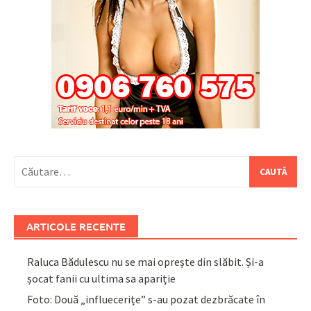
Caută
după:
ARTICOLE RECENTE
Raluca Bădulescu nu se mai oprește din slăbit. Și-a
șocat fanii cu ultima sa apariție
Foto: Două „influecerițe” s-au pozat dezbrăcate în