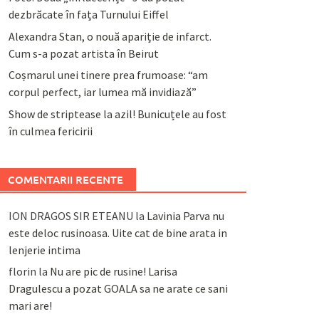
dezbrăcate în fața Turnului Eiffel
Alexandra Stan, o nouă apariție de infarct.
Cum s-a pozat artista în Beirut
Coșmarul unei tinere prea frumoase: “am
corpul perfect, iar lumea mă invidiază”
Show de striptease la azil! Bunicuțele au fost
în culmea fericirii
COMENTARII RECENTE
ION DRAGOS SIR ETEANU
la
Lavinia Parva nu
este deloc rusinoasa. Uite cat de bine arata in
lenjerie intima
florin
la
Nu are pic de rusine! Larisa
Dragulescu a pozat GOALA sa ne arate ce sani
mari are!