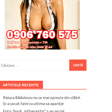
aută
upă:
ARTICOLE RECENTE
Raluca Bădulescu nu se mai oprește din slăbit.
Și-a șocat fanii cu ultima sa apariție
Foto: Două „influecerițe” s-au pozat