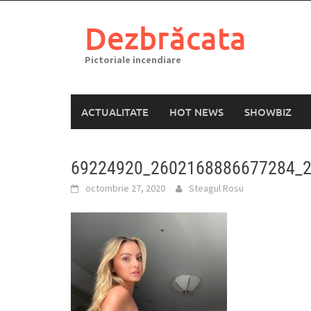
Skip
to
Dezbrăcata
content
Pictoriale incendiare
ACTUALITATE
HOT NEWS
SHOWBIZ
69224920_2602168886677284_
octombrie 27, 2020
Steagul Rosu