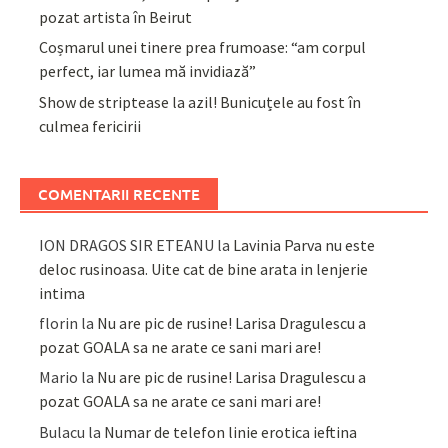
pozat artista în Beirut
Coșmarul unei tinere prea frumoase: “am corpul
perfect, iar lumea mă invidiază”
Show de striptease la azil! Bunicuțele au fost în
culmea fericirii
COMENTARII RECENTE
ION DRAGOS SIR ETEANU
la
Lavinia Parva nu este
deloc rusinoasa. Uite cat de bine arata in lenjerie
intima
florin
la
Nu are pic de rusine! Larisa Dragulescu a
pozat GOALA sa ne arate ce sani mari are!
Mario
la
Nu are pic de rusine! Larisa Dragulescu a
pozat GOALA sa ne arate ce sani mari are!
Bulacu
la
Numar de telefon linie erotica ieftina