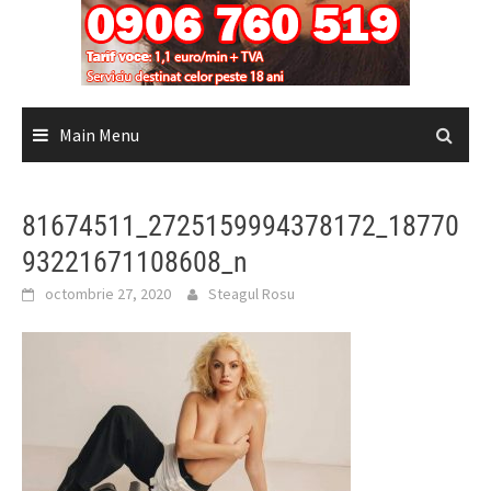
Main Menu
81674511_2725159994378172_18770
93221671108608_n
octombrie 27, 2020
Steagul Rosu