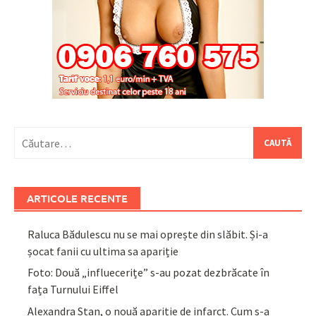
Caută
după:
ARTICOLE RECENTE
Raluca Bădulescu nu se mai oprește din slăbit. Și-a
șocat fanii cu ultima sa apariție
Foto: Două „influecerițe” s-au pozat dezbrăcate în
fața Turnului Eiffel
Alexandra Stan, o nouă apariție de infarct. Cum s-a