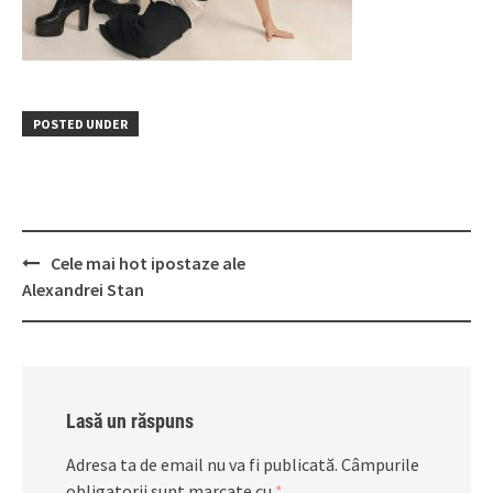
POSTED UNDER
Post
Cele mai hot ipostaze ale
navigation
Alexandrei Stan
Lasă un răspuns
Adresa ta de email nu va fi publicată.
Câmpurile
obligatorii sunt marcate cu
*