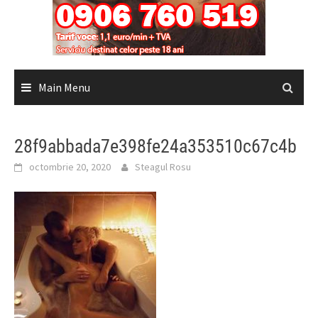
Main Menu
28f9abbada7e398fe24a353510c67c4b
octombrie 20, 2020
Steagul Rosu