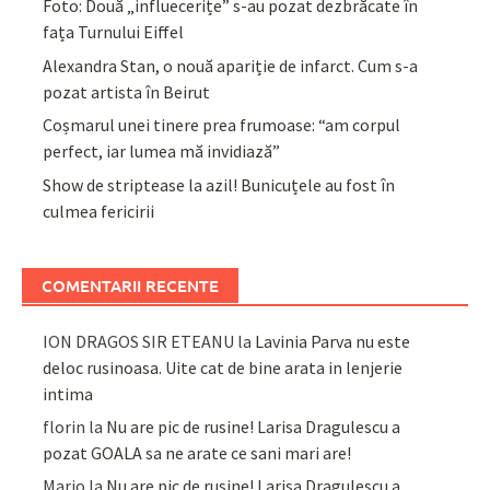
Foto: Două „influecerițe” s-au pozat dezbrăcate în
fața Turnului Eiffel
Alexandra Stan, o nouă apariție de infarct. Cum s-a
pozat artista în Beirut
Coșmarul unei tinere prea frumoase: “am corpul
perfect, iar lumea mă invidiază”
Show de striptease la azil! Bunicuțele au fost în
culmea fericirii
COMENTARII RECENTE
ION DRAGOS SIR ETEANU
la
Lavinia Parva nu este
deloc rusinoasa. Uite cat de bine arata in lenjerie
intima
florin
la
Nu are pic de rusine! Larisa Dragulescu a
pozat GOALA sa ne arate ce sani mari are!
Mario
la
Nu are pic de rusine! Larisa Dragulescu a