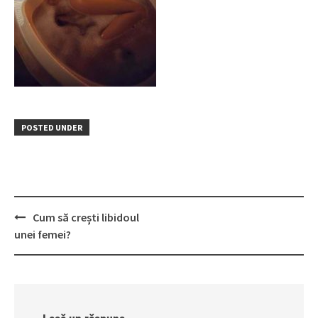
POSTED UNDER
Post
Cum să crești libidoul
navigation
unei femei?