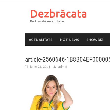
Skip
to
Dezbrăcata
content
Pictoriale incendiare
ACTUALITATE
HOT NEWS
SHOWBIZ
article-2560646-1B8B04EF00000
iunie 21, 2014
admin