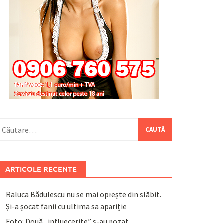
aută
upă:
ARTICOLE RECENTE
Raluca Bădulescu nu se mai oprește din slăbit.
Și-a șocat fanii cu ultima sa apariție
Foto: Două „influecerițe” s-au pozat