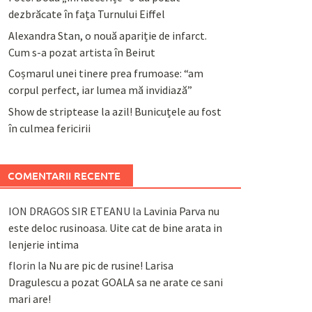
dezbrăcate în fața Turnului Eiffel
Alexandra Stan, o nouă apariție de infarct.
Cum s-a pozat artista în Beirut
Coșmarul unei tinere prea frumoase: “am
corpul perfect, iar lumea mă invidiază”
Show de striptease la azil! Bunicuțele au fost
în culmea fericirii
COMENTARII RECENTE
ION DRAGOS SIR ETEANU
la
Lavinia Parva nu
este deloc rusinoasa. Uite cat de bine arata in
lenjerie intima
florin
la
Nu are pic de rusine! Larisa
Dragulescu a pozat GOALA sa ne arate ce sani
mari are!