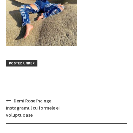
POSTED UNDER
Post
Demi Rose încinge
navigation
Instagramul cu formele ei
voluptuoase