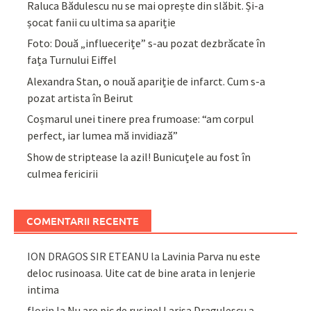
Raluca Bădulescu nu se mai oprește din slăbit. Și-a
șocat fanii cu ultima sa apariție
Foto: Două „influecerițe” s-au pozat dezbrăcate în
fața Turnului Eiffel
Alexandra Stan, o nouă apariție de infarct. Cum s-a
pozat artista în Beirut
Coșmarul unei tinere prea frumoase: “am corpul
perfect, iar lumea mă invidiază”
Show de striptease la azil! Bunicuțele au fost în
culmea fericirii
COMENTARII RECENTE
ION DRAGOS SIR ETEANU
la
Lavinia Parva nu este
deloc rusinoasa. Uite cat de bine arata in lenjerie
intima
florin
la
Nu are pic de rusine! Larisa Dragulescu a