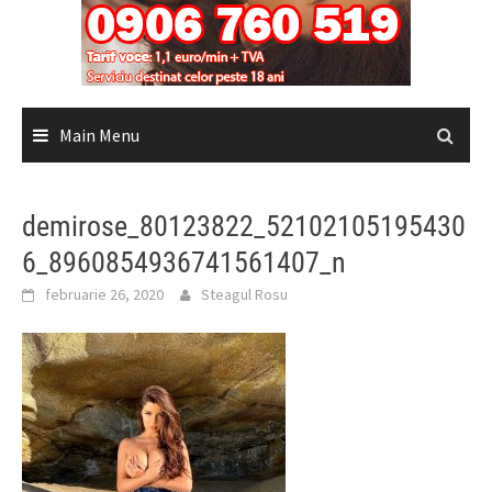
Main Menu
demirose_80123822_52102105195430
6_8960854936741561407_n
februarie 26, 2020
Steagul Rosu