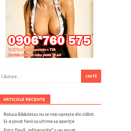
aută
upă:
ARTICOLE RECENTE
Raluca Bădulescu nu se mai oprește din slăbit.
Și-a șocat fanii cu ultima sa apariție
Foto: Două „influecerițe” s-au pozat