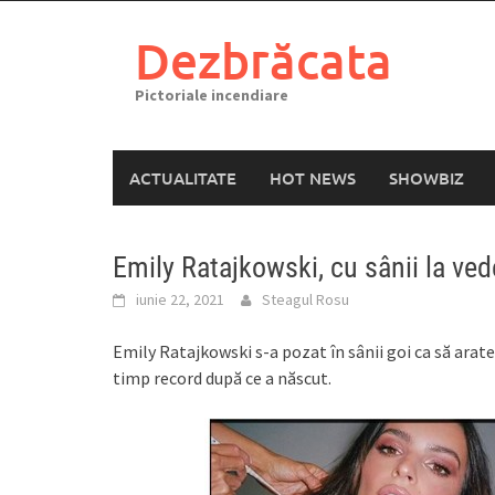
Skip
to
Dezbrăcata
content
Pictoriale incendiare
ACTUALITATE
HOT NEWS
SHOWBIZ
Emily Ratajkowski, cu sânii la ved
iunie 22, 2021
Steagul Rosu
Emily Ratajkowski s-a pozat în sânii goi ca să arate 
timp record după ce a născut.