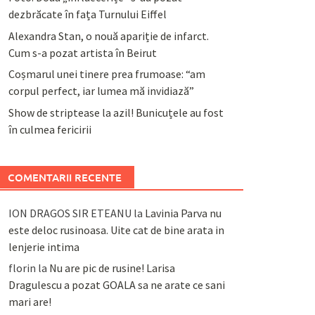
dezbrăcate în fața Turnului Eiffel
Alexandra Stan, o nouă apariție de infarct.
Cum s-a pozat artista în Beirut
Coșmarul unei tinere prea frumoase: “am
corpul perfect, iar lumea mă invidiază”
Show de striptease la azil! Bunicuțele au fost
în culmea fericirii
COMENTARII RECENTE
ION DRAGOS SIR ETEANU
la
Lavinia Parva nu
este deloc rusinoasa. Uite cat de bine arata in
lenjerie intima
florin
la
Nu are pic de rusine! Larisa
Dragulescu a pozat GOALA sa ne arate ce sani
mari are!