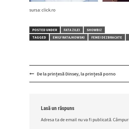
sursa: click.ro
POSTED UNDER
FATA ZILEI
SHOWBIZ
TAGGED
EMILY RATAJKOWSKI
FEMEI DEZBRACATE
Post
De la prințesă Dinsey, la prințesă porno
navigation
Lasă un răspuns
Adresa ta de email nu va fi publicată.
Câmpuri