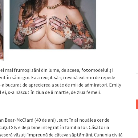
 cei mai frumoși sâni din lume, de aceea, fotomodelul și
C
nt în sânii goi. Ea a reușit să-și revină extrem de repede
d
s-a bucurat de aprecierea a sute de mii de admiratori. Emily
 ei, s-a născut în ziua de 8 martie, de ziua femeii.
an Bear-McClard (40 de ani) , sunt în al nouălea cer de
cuțul Sly e deja bine integrat în familia lor. Căsătoria
useseră văzuți împreună de câteva săptămâni. Cununia civilă