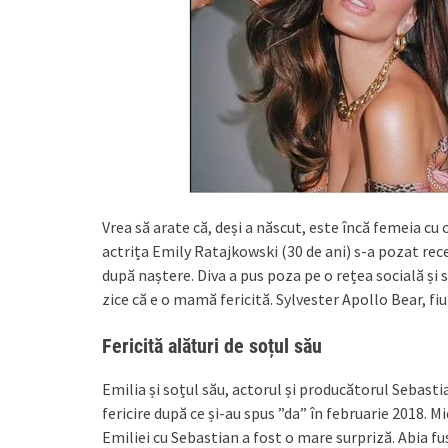
Vrea să arate că, deși a născut, este încă femeia cu
actrița Emily Ratajkowski (30 de ani) s-a pozat rece
după naștere. Diva a pus poza pe o rețea socială și 
zice că e o mamă fericită. Sylvester Apollo Bear, fiul
Fericită alături de soțul său
Emilia și soțul său, actorul și producătorul Sebasti
fericire după ce și-au spus ”da” în februarie 2018. Mi
Emiliei cu Sebastian a fost o mare surpriză. Abia f