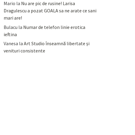
Mario
la
Nu are pic de rusine! Larisa
Dragulescu a pozat GOALA sa ne arate ce sani
mari are!
Bulacu
la
Numar de telefon linie erotica
ieftina
Vanesa
la
Art Studio înseamnă libertate și
venituri consistente