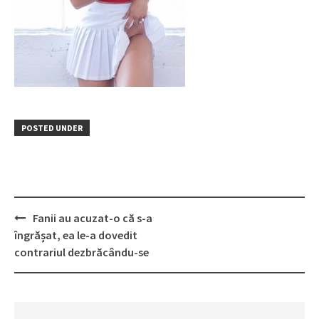
POSTED UNDER
Post
Fanii au acuzat-o că s-a
navigation
îngrășat, ea le-a dovedit
contrariul dezbrăcându-se