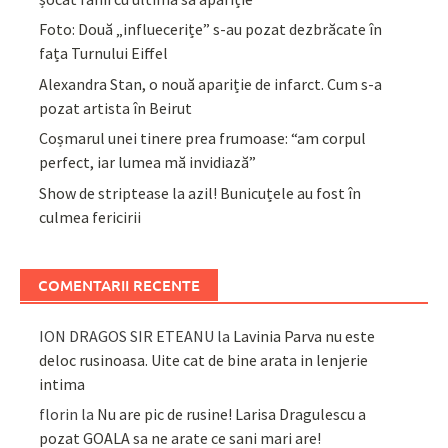
Foto: Două „influecerițe” s-au pozat dezbrăcate în
fața Turnului Eiffel
Alexandra Stan, o nouă apariție de infarct. Cum s-a
pozat artista în Beirut
Coșmarul unei tinere prea frumoase: “am corpul
perfect, iar lumea mă invidiază”
Show de striptease la azil! Bunicuțele au fost în
culmea fericirii
COMENTARII RECENTE
ION DRAGOS SIR ETEANU
la
Lavinia Parva nu este
deloc rusinoasa. Uite cat de bine arata in lenjerie
intima
florin
la
Nu are pic de rusine! Larisa Dragulescu a
pozat GOALA sa ne arate ce sani mari are!