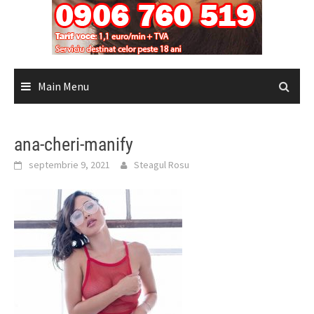
Main Menu
ana-cheri-manify
septembrie 9, 2021
Steagul Rosu