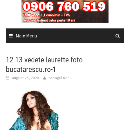
Main Menu
12-13-vedete-laurette-foto-
bucatarescu.ro-1
august 25, 2020
Steagul Rosu