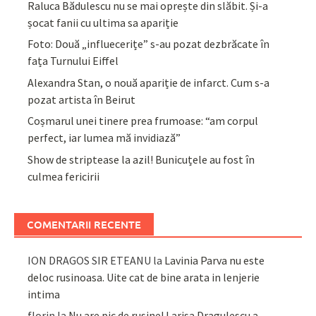
Raluca Bădulescu nu se mai oprește din slăbit. Și-a
șocat fanii cu ultima sa apariție
Foto: Două „influecerițe” s-au pozat dezbrăcate în
fața Turnului Eiffel
Alexandra Stan, o nouă apariție de infarct. Cum s-a
pozat artista în Beirut
Coșmarul unei tinere prea frumoase: “am corpul
perfect, iar lumea mă invidiază”
Show de striptease la azil! Bunicuțele au fost în
culmea fericirii
COMENTARII RECENTE
ION DRAGOS SIR ETEANU
la
Lavinia Parva nu este
deloc rusinoasa. Uite cat de bine arata in lenjerie
intima
florin
la
Nu are pic de rusine! Larisa Dragulescu a