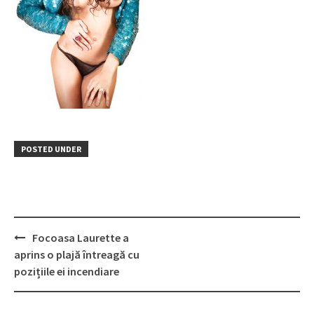
POSTED UNDER
Post
Focoasa Laurette a
navigation
aprins o plajă întreagă cu
pozițiile ei incendiare