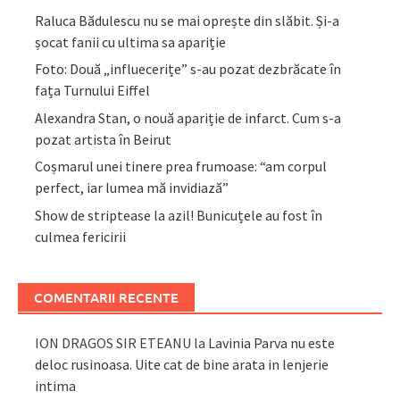
Raluca Bădulescu nu se mai oprește din slăbit. Și-a
șocat fanii cu ultima sa apariție
Foto: Două „influecerițe” s-au pozat dezbrăcate în
fața Turnului Eiffel
Alexandra Stan, o nouă apariție de infarct. Cum s-a
pozat artista în Beirut
Coșmarul unei tinere prea frumoase: “am corpul
perfect, iar lumea mă invidiază”
Show de striptease la azil! Bunicuțele au fost în
culmea fericirii
COMENTARII RECENTE
ION DRAGOS SIR ETEANU
la
Lavinia Parva nu este
deloc rusinoasa. Uite cat de bine arata in lenjerie
intima