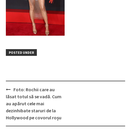
POSTED UNDER
Post
Foto: Rochii care au
navigation
lăsat totul să se vadă. Cum
au apărut cele mai
dezinhibate staruri de la
Hollywood pe covorul roșu