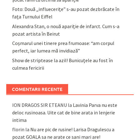
Foto: Două „influecerițe” s-au pozat dezbrăcate în
fața Turnului Eiffel
Alexandra Stan, o nouă apariție de infarct. Cum s-a
pozat artista în Beirut
Coșmarul unei tinere prea frumoase: “am corpul
perfect, iar lumea mă invidiază”
Show de striptease la azil! Bunicuțele au fost în
culmea fericirii
COMENTARII RECENTE
ION DRAGOS SIR ETEANU
la
Lavinia Parva nu este
deloc rusinoasa. Uite cat de bine arata in lenjerie
intima
florin
la
Nu are pic de rusine! Larisa Dragulescu a
pozat GOALA sa ne arate ce sani mari are!