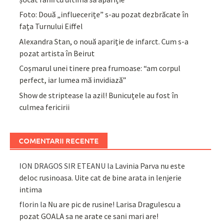
Foto: Două „influecerițe” s-au pozat dezbrăcate în
fața Turnului Eiffel
Alexandra Stan, o nouă apariție de infarct. Cum s-a
pozat artista în Beirut
Coșmarul unei tinere prea frumoase: “am corpul
perfect, iar lumea mă invidiază”
Show de striptease la azil! Bunicuțele au fost în
culmea fericirii
COMENTARII RECENTE
ION DRAGOS SIR ETEANU
la
Lavinia Parva nu este
deloc rusinoasa. Uite cat de bine arata in lenjerie
intima
florin
la
Nu are pic de rusine! Larisa Dragulescu a
pozat GOALA sa ne arate ce sani mari are!