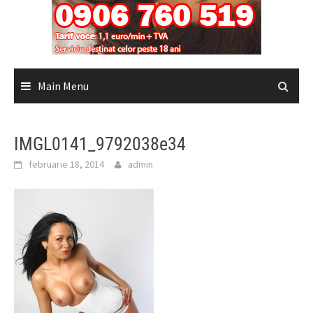
Main Menu
IMGL0141_9792038e34
februarie 18, 2014
admin