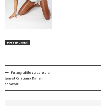
POSTED UNDER
Post
Fotografiile cu care s-a
navigation
lansat Cristiana Dima in
showbiz