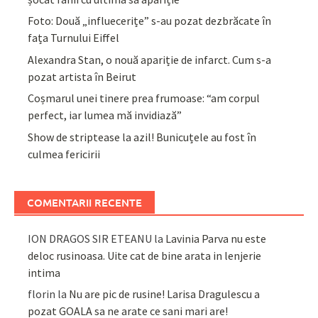
Foto: Două „influecerițe” s-au pozat dezbrăcate în
fața Turnului Eiffel
Alexandra Stan, o nouă apariție de infarct. Cum s-a
pozat artista în Beirut
Coșmarul unei tinere prea frumoase: “am corpul
perfect, iar lumea mă invidiază”
Show de striptease la azil! Bunicuțele au fost în
culmea fericirii
COMENTARII RECENTE
ION DRAGOS SIR ETEANU
la
Lavinia Parva nu este
deloc rusinoasa. Uite cat de bine arata in lenjerie
intima
florin
la
Nu are pic de rusine! Larisa Dragulescu a
pozat GOALA sa ne arate ce sani mari are!