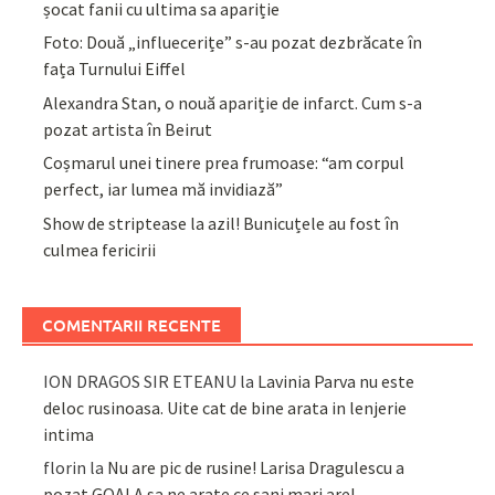
șocat fanii cu ultima sa apariție
Foto: Două „influecerițe” s-au pozat dezbrăcate în
fața Turnului Eiffel
Alexandra Stan, o nouă apariție de infarct. Cum s-a
pozat artista în Beirut
Coșmarul unei tinere prea frumoase: “am corpul
perfect, iar lumea mă invidiază”
Show de striptease la azil! Bunicuțele au fost în
culmea fericirii
COMENTARII RECENTE
ION DRAGOS SIR ETEANU
la
Lavinia Parva nu este
deloc rusinoasa. Uite cat de bine arata in lenjerie
intima
florin
la
Nu are pic de rusine! Larisa Dragulescu a
pozat GOALA sa ne arate ce sani mari are!