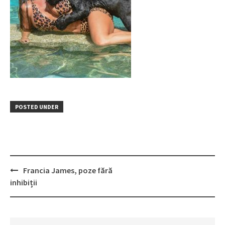
POSTED UNDER
Post
Francia James, poze fără
navigation
inhibiții