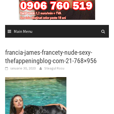
Main Menu
francia-james-francety-nude-sexy-
thefappeningblog-com-21-768×956
ianuarie 30, 2020
Steagul Rosu