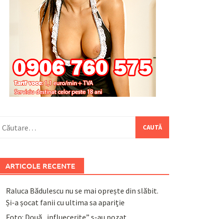
aută
upă:
ARTICOLE RECENTE
Raluca Bădulescu nu se mai oprește din slăbit.
Și-a șocat fanii cu ultima sa apariție
Foto: Două „influecerițe” s-au pozat