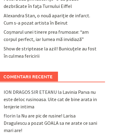
dezbrăcate în fața Turnului Eiffel
Alexandra Stan, o nouă apariție de infarct.
Cum s-a pozat artista în Beirut
Coșmarul unei tinere prea frumoase: “am
corpul perfect, iar lumea mă invidiază”
Show de striptease la azil! Bunicuțele au fost
în culmea fericirii
COMENTARII RECENTE
ION DRAGOS SIR ETEANU
la
Lavinia Parva nu
este deloc rusinoasa. Uite cat de bine arata in
lenjerie intima
florin
la
Nu are pic de rusine! Larisa
Dragulescu a pozat GOALA sa ne arate ce sani
mari are!