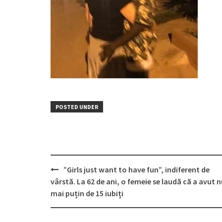
POSTED UNDER
Post
”Girls just want to have fun”, indiferent de
navigation
vârstă. La 62 de ani, o femeie se laudă că a avut 
mai puțin de 15 iubiți