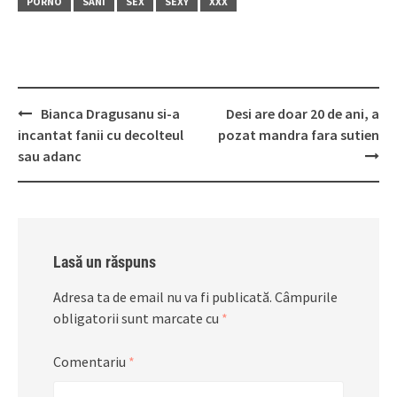
PORNO
SÂNI
SEX
SEXY
XXX
Post
Bianca Dragusanu si-a
Desi are doar 20 de ani, a
navigation
incantat fanii cu decolteul
pozat mandra fara sutien
sau adanc
Lasă un răspuns
Adresa ta de email nu va fi publicată.
Câmpurile
obligatorii sunt marcate cu
*
Comentariu
*