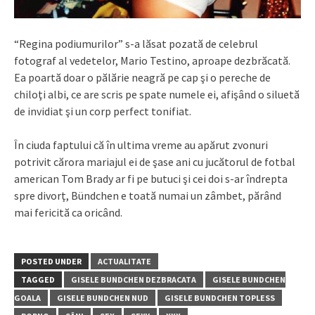
“Regina podiumurilor” s-a lăsat pozată de celebrul
fotograf al vedetelor, Mario Testino, aproape dezbrăcată.
Ea poartă doar o pălărie neagră pe cap şi o pereche de
chiloţi albi, ce are scris pe spate numele ei, afişând o siluetă
de invidiat şi un corp perfect tonifiat.
În ciuda faptului că în ultima vreme au apărut zvonuri
potrivit cărora mariajul ei de şase ani cu jucătorul de fotbal
american Tom Brady ar fi pe butuci şi cei doi s-ar îndrepta
spre divorţ, Bündchen e toată numai un zâmbet, părând
mai fericită ca oricând.
POSTED UNDER
ACTUALITATE
TAGGED
GISELE BUNDCHEN DEZBRACATA
GISELE BUNDCHEN
GOALA
GISELE BUNDCHEN NUD
GISELE BUNDCHEN TOPLESS