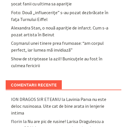
șocat fanii cu ultima sa apariție
Foto: Două „influecerițe” s-au pozat dezbrăcate în
fața Turnului Eiffel
Alexandra Stan, o nouă apariție de infarct. Cum s-a
pozat artista în Beirut
Coșmarul unei tinere prea frumoase: “am corpul
perfect, iar lumea mă invidiază”
Show de striptease la azil! Bunicuțele au fost în
culmea fericirii
COMENTARII RECENTE
ION DRAGOS SIR ETEANU
la
Lavinia Parva nu este
deloc rusinoasa. Uite cat de bine arata in lenjerie
intima
florin
la
Nu are pic de rusine! Larisa Dragulescu a