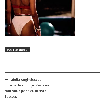
POSTED UNDER
Post
Giulia Anghelescu,
navigation
lipisită de inhibiții. Vezi cea
mai nouă poză cu artista
topless