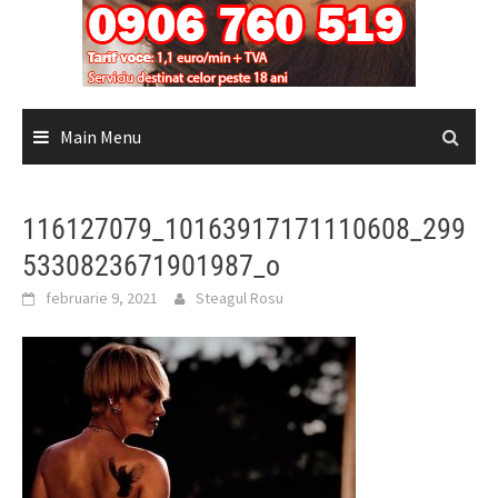
Main Menu
116127079_10163917171110608_299
5330823671901987_o
februarie 9, 2021
Steagul Rosu