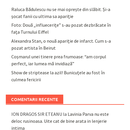
Raluca Bădulescu nu se mai oprește din slăbit. Și-a
șocat fanii cu ultima sa apariție
Foto: Două „influecerițe” s-au pozat dezbrăcate în
fața Turnului Eiffel
Alexandra Stan, o nouă apariție de infarct. Cum s-a
pozat artista în Beirut
Coșmarul unei tinere prea frumoase: “am corpul
perfect, iar lumea mă invidiază”
Show de striptease la azil! Bunicuțele au fost în
culmea fericirii
COMENTARII RECENTE
ION DRAGOS SIR ETEANU
la
Lavinia Parva nu este
deloc rusinoasa. Uite cat de bine arata in lenjerie
intima