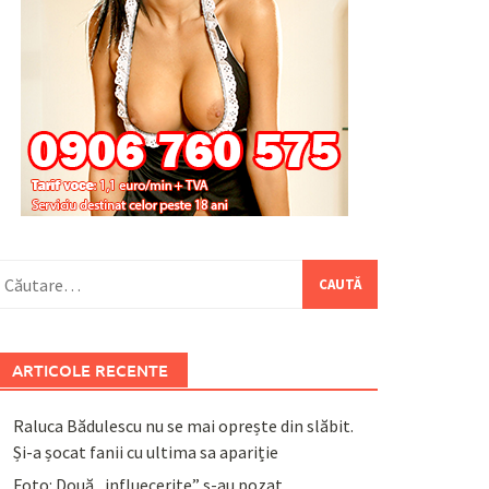
aută
upă:
ARTICOLE RECENTE
Raluca Bădulescu nu se mai oprește din slăbit.
Și-a șocat fanii cu ultima sa apariție
Foto: Două „influecerițe” s-au pozat