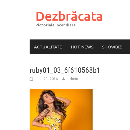
Skip
to
Dezbrăcata
content
Pictoriale incendiare
ACTUALITATE
HOT NEWS
SHOWBIZ
ruby01_03_6f610568b1
iulie 28, 2014
admin