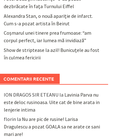
dezbrăcate în fața Turnului Eiffel
Alexandra Stan, o nouă apariție de infarct.
Cum s-a pozat artista în Beirut
Coșmarul unei tinere prea frumoase: “am
corpul perfect, iar lumea mă invidiază”
Show de striptease la azil! Bunicuțele au fost
în culmea fericirii
COMENTARII RECENTE
ION DRAGOS SIR ETEANU
la
Lavinia Parva nu
este deloc rusinoasa. Uite cat de bine arata in
lenjerie intima
florin
la
Nu are pic de rusine! Larisa
Dragulescu a pozat GOALA sa ne arate ce sani
mari are!