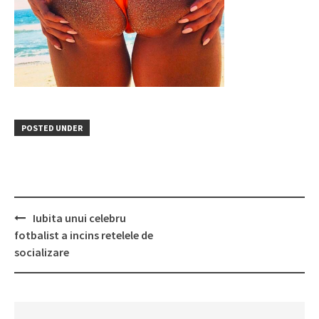
POSTED UNDER
Post
Iubita unui celebru
navigation
fotbalist a incins retelele de
socializare