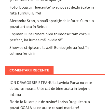
Foto: Două „influecerițe” s-au pozat dezbrăcate în
fața Turnului Eiffel
Alexandra Stan, o nouă apariție de infarct. Cum s-a
pozat artista în Beirut
Coșmarul unei tinere prea frumoase: “am corpul
perfect, iar lumea mă invidiază”
Show de striptease la azil! Bunicuțele au fost în
culmea fericirii
COMENTARII RECENTE
ION DRAGOS SIR ETEANU
la
Lavinia Parva nu este
deloc rusinoasa. Uite cat de bine arata in lenjerie
intima
florin
la
Nu are pic de rusine! Larisa Dragulescu a
pozat GOALA sa ne arate ce sani mari are!