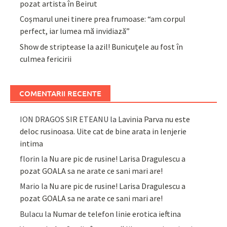
pozat artista în Beirut
Coșmarul unei tinere prea frumoase: “am corpul
perfect, iar lumea mă invidiază”
Show de striptease la azil! Bunicuțele au fost în
culmea fericirii
COMENTARII RECENTE
ION DRAGOS SIR ETEANU
la
Lavinia Parva nu este
deloc rusinoasa. Uite cat de bine arata in lenjerie
intima
florin
la
Nu are pic de rusine! Larisa Dragulescu a
pozat GOALA sa ne arate ce sani mari are!
Mario
la
Nu are pic de rusine! Larisa Dragulescu a
pozat GOALA sa ne arate ce sani mari are!
Bulacu
la
Numar de telefon linie erotica ieftina