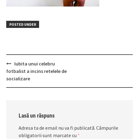
POSTED UNDER
Post
Iubita unui celebru
navigation
fotbalist a incins retelele de
socializare
Lasă un răspuns
Adresa ta de email nu va fi publicată.
Câmpurile
obligatorii sunt marcate cu
*