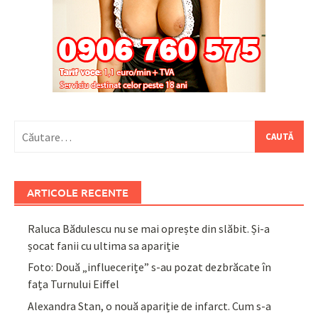
Caută
după:
ARTICOLE RECENTE
Raluca Bădulescu nu se mai oprește din slăbit. Și-a
șocat fanii cu ultima sa apariție
Foto: Două „influecerițe” s-au pozat dezbrăcate în
fața Turnului Eiffel
Alexandra Stan, o nouă apariție de infarct. Cum s-a