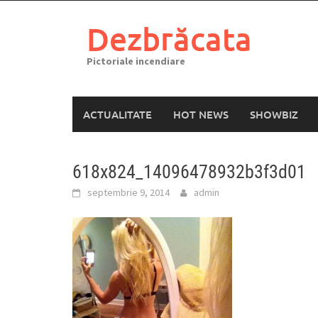
Skip
to
Dezbrăcata
content
Pictoriale incendiare
ACTUALITATE
HOT NEWS
SHOWBIZ
618x824_14096478932b3f3d01
septembrie 9, 2014
admin