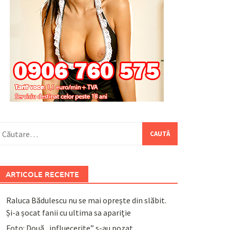
aută
upă:
ARTICOLE RECENTE
Raluca Bădulescu nu se mai oprește din slăbit.
Și-a șocat fanii cu ultima sa apariție
Foto: Două „influecerițe” s-au pozat