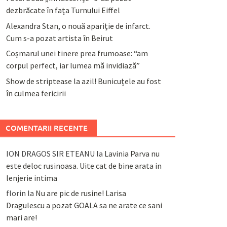
dezbrăcate în fața Turnului Eiffel
Alexandra Stan, o nouă apariție de infarct.
Cum s-a pozat artista în Beirut
Coșmarul unei tinere prea frumoase: “am
corpul perfect, iar lumea mă invidiază”
Show de striptease la azil! Bunicuțele au fost
în culmea fericirii
COMENTARII RECENTE
ION DRAGOS SIR ETEANU
la
Lavinia Parva nu
este deloc rusinoasa. Uite cat de bine arata in
lenjerie intima
florin
la
Nu are pic de rusine! Larisa
Dragulescu a pozat GOALA sa ne arate ce sani
mari are!