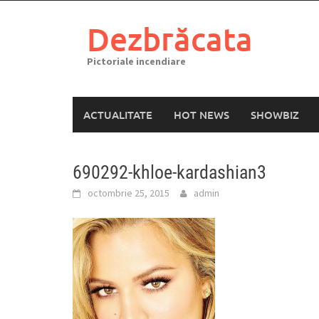
Skip
to
Dezbrăcata
content
Pictoriale incendiare
ACTUALITATE
HOT NEWS
SHOWBIZ
690292-khloe-kardashian3
octombrie 25, 2015
admin