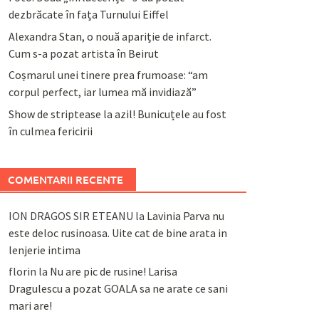
dezbrăcate în fața Turnului Eiffel
Alexandra Stan, o nouă apariție de infarct.
Cum s-a pozat artista în Beirut
Coșmarul unei tinere prea frumoase: “am
corpul perfect, iar lumea mă invidiază”
Show de striptease la azil! Bunicuțele au fost
în culmea fericirii
COMENTARII RECENTE
ION DRAGOS SIR ETEANU
la
Lavinia Parva nu
este deloc rusinoasa. Uite cat de bine arata in
lenjerie intima
florin
la
Nu are pic de rusine! Larisa
Dragulescu a pozat GOALA sa ne arate ce sani
mari are!