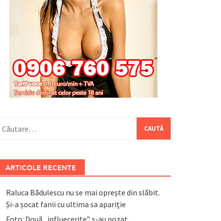
aută
upă:
ARTICOLE RECENTE
Raluca Bădulescu nu se mai oprește din slăbit.
Și-a șocat fanii cu ultima sa apariție
Foto: Două „influecerițe” s-au pozat